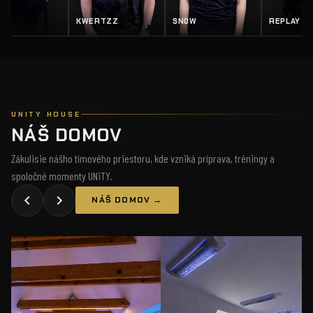
EY
KWERTZZ
SN0W
REPLAY
UNITY HOUSE
NÁŠ DOMOV
Zákulisie nášho tímového priestoru, kde vzniká príprava, tréningy a
spoločné momenty UNiTY.
NÁŠ DOMOV →