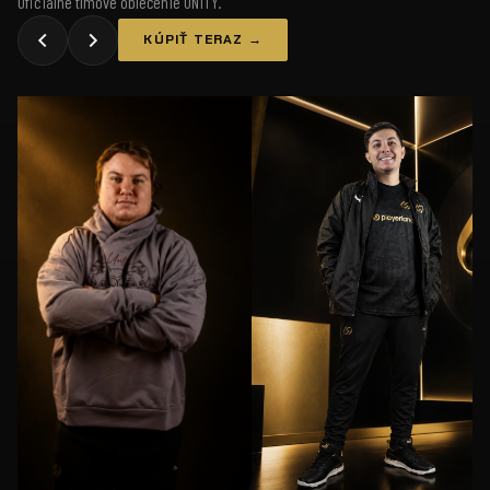
Oficiálne tímové oblečenie UNiTY.
KÚPIŤ TERAZ →