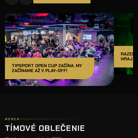
RAZER J
HRAJ A
TIPSPORT OPEN CUP ZAČÍNA. MY
ZAČÍNAME AŽ V PLAY-OFF!
MERCH
TÍMOVÉ OBLEČENIE