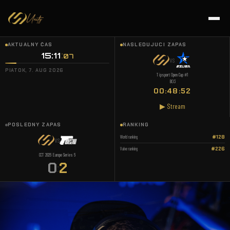
AKTUÁLNY ČAS
NASLEDUJÚCI ZÁPAS
15:11
07
VS
PIATOK, 7. AUG 2026
Tipsport Open Cup #1
BO3
00:48:52
▶ Stream
POSLEDNÝ ZÁPAS
RANKING
World ranking
#128
VS
Valve ranking
#226
CCT 2026 Europe Series 6
0
2
: