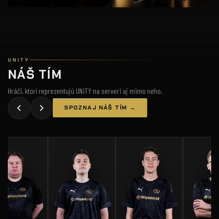
UNITY
NÁŠ TÍM
Hráči, ktorí reprezentujú UNiTY na serveri aj mimo neho.
SPOZNAJ NÁŠ TÍM →