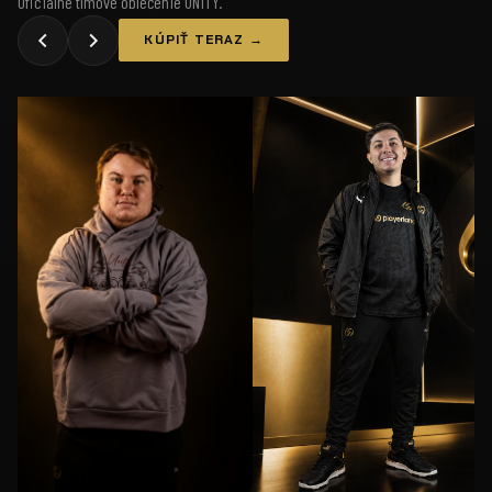
Oficiálne tímové oblečenie UNiTY.
KÚPIŤ TERAZ →