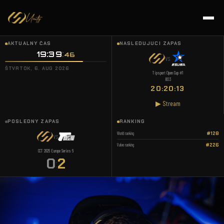
AKTUÁLNY ČAS
NASLEDUJÚCI ZÁPAS
19:39
47
VS
ŠTVRTOK, 6. AUG 2026
Tipsport Open Cup #1
BO3
20:20:12
▶ Stream
POSLEDNÝ ZÁPAS
RANKING
World ranking
#128
VS
Valve ranking
#226
CCT 2026 Europe Series 6
0
2
: