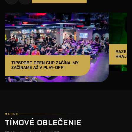
RAZER J
HRAJ A
TIPSPORT OPEN CUP ZAČÍNA. MY
ZAČÍNAME AŽ V PLAY-OFF!
MERCH
TÍMOVÉ OBLEČENIE