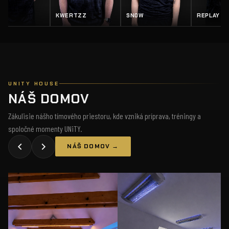
EY
KWERTZZ
SN0W
REPLAY
UNITY HOUSE
NÁŠ DOMOV
Zákulisie nášho tímového priestoru, kde vzniká príprava, tréningy a
spoločné momenty UNiTY.
NÁŠ DOMOV →