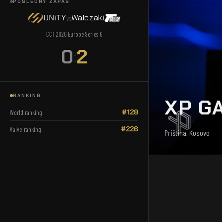
POSLEDNÝ ZÁPAS
UNiTY
Walczaki
vs
CCT 2026 Europe Series 6
0
2
:
RANKING
XP G
#128
World ranking
#226
Valve ranking
Priština, Kosovo