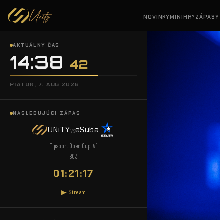
NOVINKY
MINIHRY
ZÁPASY
AKTUÁLNY ČAS
14:38
43
PIATOK, 7. AUG 2026
NASLEDUJÚCI ZÁPAS
UNiTY
eSuba
vs
Tipsport Open Cup #1
BO3
01:21:16
▶ Stream