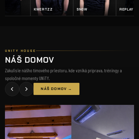
EY
KWERTZZ
SN0W
REPLAY
UNITY HOUSE
NÁŠ DOMOV
Zákulisie nášho tímového priestoru, kde vzniká príprava, tréningy a
spoločné momenty UNiTY.
NÁŠ DOMOV →