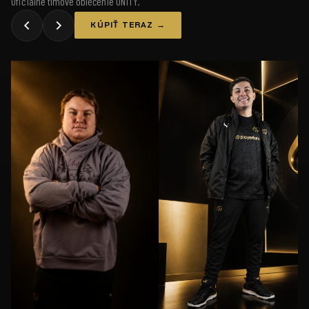
Oficiálne tímové oblečenie UNiTY.
KÚPIŤ TERAZ →