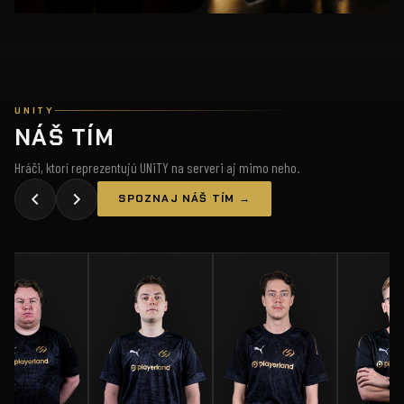
UNITY
NÁŠ TÍM
Hráči, ktorí reprezentujú UNiTY na serveri aj mimo neho.
SPOZNAJ NÁŠ TÍM →