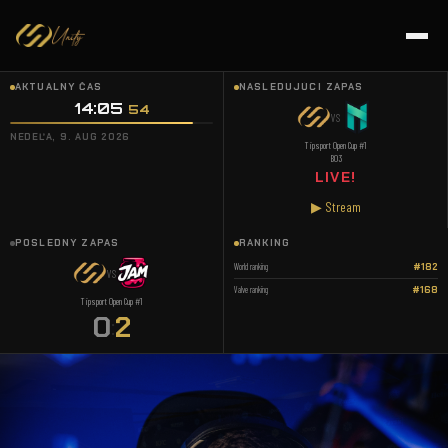
AKTUÁLNY ČAS
NASLEDUJÚCI ZÁPAS
14:05
55
VS
NEDEĽA, 9. AUG 2026
Tipsport Open Cup #1
BO3
LIVE!
▶ Stream
POSLEDNÝ ZÁPAS
RANKING
World ranking
#182
VS
Valve ranking
#168
Tipsport Open Cup #1
0
2
: