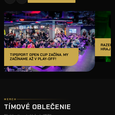
RAZER J
HRAJ A
TIPSPORT OPEN CUP ZAČÍNA. MY
ZAČÍNAME AŽ V PLAY-OFF!
MERCH
TÍMOVÉ OBLEČENIE