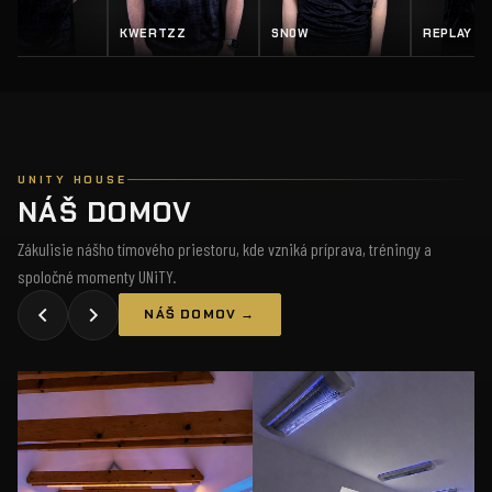
EY
KWERTZZ
SN0W
REPLAY
UNITY HOUSE
NÁŠ DOMOV
Zákulisie nášho tímového priestoru, kde vzniká príprava, tréningy a
spoločné momenty UNiTY.
NÁŠ DOMOV →