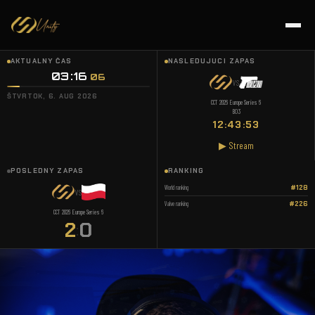
AKTUÁLNY ČAS
NASLEDUJÚCI ZÁPAS
03:16
07
VS
ŠTVRTOK, 6. AUG 2026
CCT 2026 Europe Series 6
BO3
12:43:52
▶ Stream
POSLEDNÝ ZÁPAS
RANKING
World ranking
#128
VS
Valve ranking
#226
CCT 2026 Europe Series 6
2
0
: