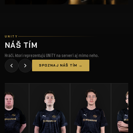
UNITY
NÁŠ TÍM
Hráči, ktorí reprezentujú UNiTY na serveri aj mimo neho.
SPOZNAJ NÁŠ TÍM →