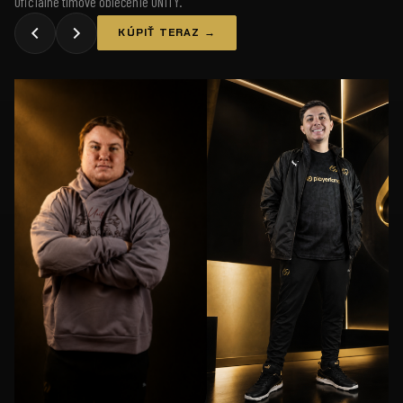
Oficiálne tímové oblečenie UNiTY.
KÚPIŤ TERAZ →