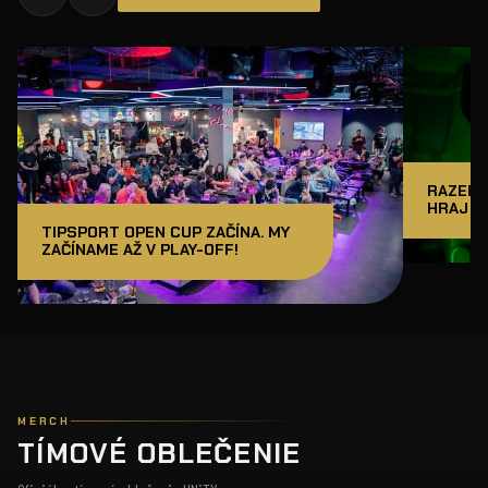
RAZER J
HRAJ A
TIPSPORT OPEN CUP ZAČÍNA. MY
ZAČÍNAME AŽ V PLAY-OFF!
MERCH
TÍMOVÉ OBLEČENIE