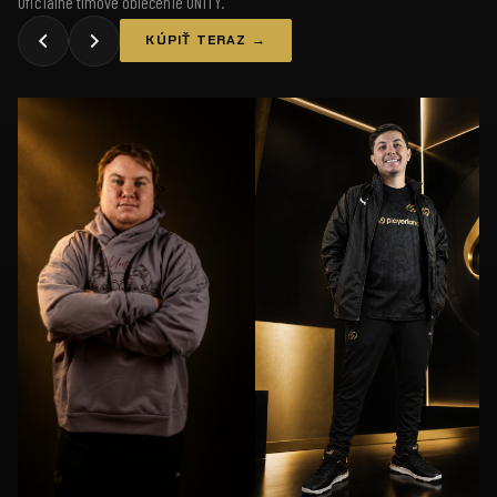
Oficiálne tímové oblečenie UNiTY.
KÚPIŤ TERAZ →