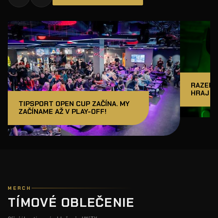
RAZER J
HRAJ A
TIPSPORT OPEN CUP ZAČÍNA. MY
ZAČÍNAME AŽ V PLAY-OFF!
MERCH
TÍMOVÉ OBLEČENIE