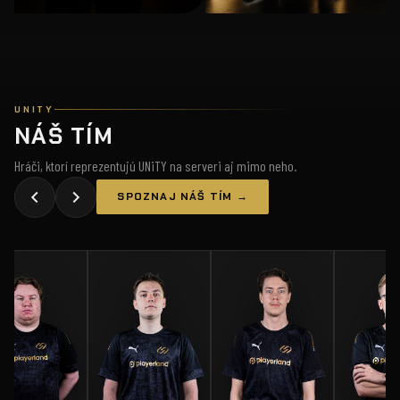
UNITY
NÁŠ TÍM
Hráči, ktorí reprezentujú UNiTY na serveri aj mimo neho.
SPOZNAJ NÁŠ TÍM →