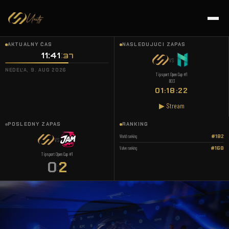
AKTUÁLNY ČAS
NASLEDUJÚCI ZÁPAS
11:41
37
VS
NEDEĽA, 9. AUG 2026
Tipsport Open Cup #1
BO3
01:18:22
▶ Stream
POSLEDNÝ ZÁPAS
RANKING
World ranking
#182
VS
Valve ranking
#168
Tipsport Open Cup #1
0
2
: