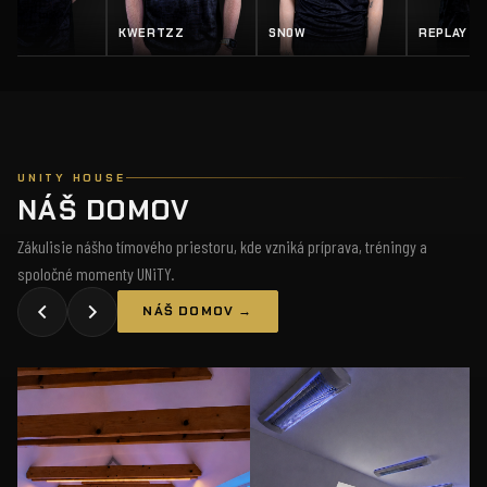
EY
KWERTZZ
SN0W
REPLAY
UNITY HOUSE
NÁŠ DOMOV
Zákulisie nášho tímového priestoru, kde vzniká príprava, tréningy a
spoločné momenty UNiTY.
NÁŠ DOMOV →