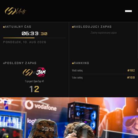
AKTUÁLNY ČAS
NASLEDUJÚCI ZÁPAS
06:33
:
Žiadny naplánovaný zápas
31
PONDELOK, 10. AUG 2026
POSLEDNÝ ZÁPAS
RANKING
World ranking
#182
VS
Valve ranking
#168
Tipsport Open Cup #1
1
2
: