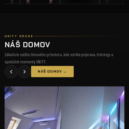
UNITY HOUSE
NÁŠ DOMOV
Zákulisie nášho tímového priestoru, kde vzniká príprava, tréningy a
spoločné momenty UNiTY.
NÁŠ DOMOV →