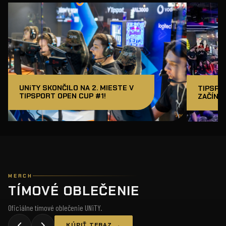
UNiTY SKONČILO NA 2. MIESTE V
TIPSPO
TIPSPORT OPEN CUP #1!
ZAČÍNAM
MERCH
TÍMOVÉ OBLEČENIE
Oficiálne tímové oblečenie UNiTY.
KÚPIŤ TERAZ →