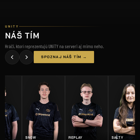
UNITY
NÁŠ TÍM
Hráči, ktorí reprezentujú UNiTY na serveri aj mimo neho.
SPOZNAJ NÁŠ TÍM →
Z
SN0W
REPLAY
SALTY