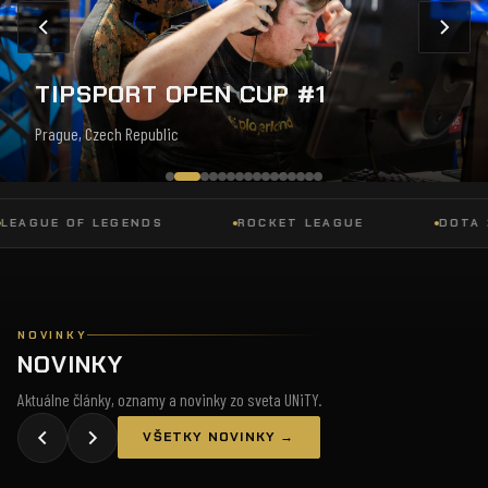
TIPSPORT OPEN CUP #1
Prague, Czech Republic
GUE OF LEGENDS
ROCKET LEAGUE
DOTA 2
NOVINKY
NOVINKY
Aktuálne články, oznamy a novinky zo sveta UNiTY.
VŠETKY NOVINKY →