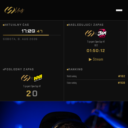
AKTUÁLNY ČAS
NASLEDUJÚCI ZÁPAS
17:09
48
VS
SOBOTA, 8. AUG 2026
Tipsport Open Cup #1
BO3
01:50:11
▶ Stream
POSLEDNÝ ZÁPAS
RANKING
World ranking
#182
VS
Valve ranking
#168
Tipsport Open Cup #1
2
0
: