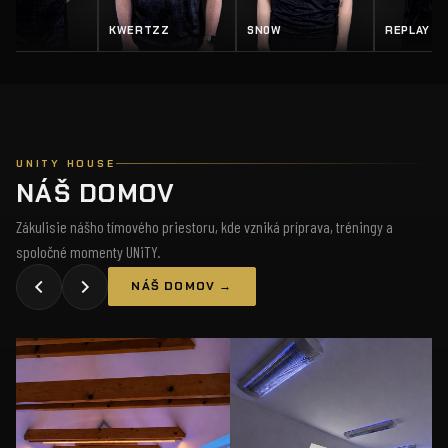
Z
SN0W
REPLAY
SALTY
UNITY HOUSE
NÁŠ DOMOV
Zákulisie nášho tímového priestoru, kde vzniká príprava, tréningy a
spoločné momenty UNiTY.
NÁŠ DOMOV →