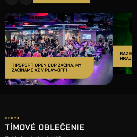
RAZER J
HRAJ A
TIPSPORT OPEN CUP ZAČÍNA. MY
ZAČÍNAME AŽ V PLAY-OFF!
MERCH
TÍMOVÉ OBLEČENIE