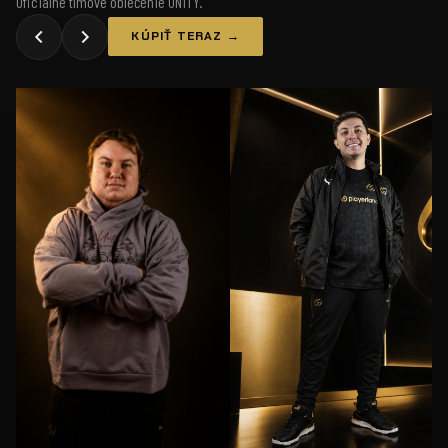
Oficiálne tímové oblečenie UNiTY.
KÚPIŤ TERAZ →