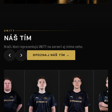
UNITY
NÁŠ TÍM
Hráči, ktorí reprezentujú UNiTY na serveri aj mimo neho.
SPOZNAJ NÁŠ TÍM →