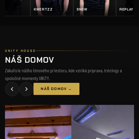
Z
SN0W
REPLAY
SALTY
UNITY HOUSE
NÁŠ DOMOV
Zákulisie nášho tímového priestoru, kde vzniká príprava, tréningy a
spoločné momenty UNiTY.
NÁŠ DOMOV →