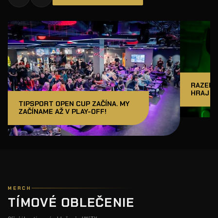
RAZER J
HRAJ A
TIPSPORT OPEN CUP ZAČÍNA. MY
ZAČÍNAME AŽ V PLAY-OFF!
MERCH
TÍMOVÉ OBLEČENIE