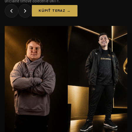
Oficiálne tímové oblečenie UNiTY.
KÚPIŤ TERAZ →