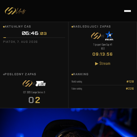
AKTUÁLNY ČAS
NASLEDUJÚCI ZÁPAS
06:46
04
VS
PIATOK, 7. AUG 2026
Tipsport Open Cup #1
BO3
09:13:55
▶ Stream
POSLEDNÝ ZÁPAS
RANKING
World ranking
#128
VS
Valve ranking
#226
CCT 2026 Europe Series 6
0
2
: