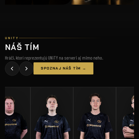
UNITY
NÁŠ TÍM
Hráči, ktorí reprezentujú UNiTY na serveri aj mimo neho.
SPOZNAJ NÁŠ TÍM →