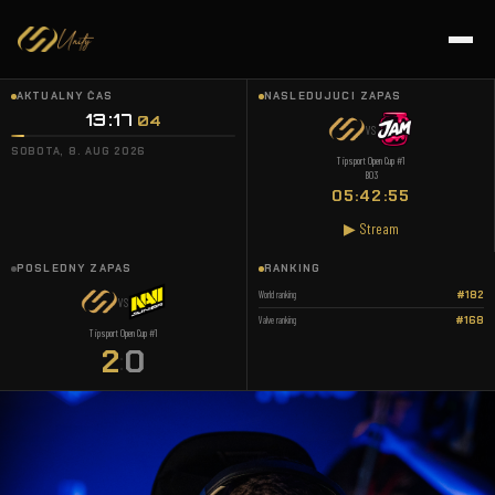
AKTUÁLNY ČAS
NASLEDUJÚCI ZÁPAS
13:17
05
VS
SOBOTA, 8. AUG 2026
Tipsport Open Cup #1
BO3
05:42:54
▶ Stream
POSLEDNÝ ZÁPAS
RANKING
World ranking
#182
VS
Valve ranking
#168
Tipsport Open Cup #1
2
0
: