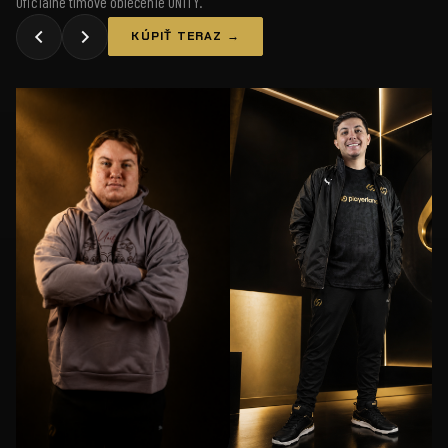
Oficiálne tímové oblečenie UNiTY.
KÚPIŤ TERAZ →