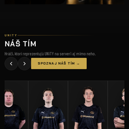
UNITY
NÁŠ TÍM
Hráči, ktorí reprezentujú UNiTY na serveri aj mimo neho.
SPOZNAJ NÁŠ TÍM →