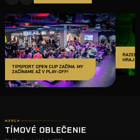
RAZER J
HRAJ A
TIPSPORT OPEN CUP ZAČÍNA. MY
ZAČÍNAME AŽ V PLAY-OFF!
MERCH
TÍMOVÉ OBLEČENIE