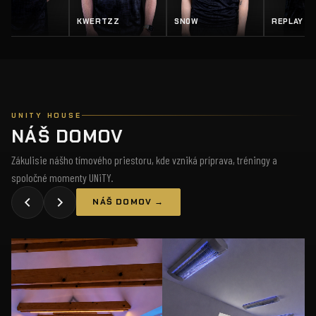
RTZZ
SN0W
REPLAY
SALTY
UNITY HOUSE
NÁŠ DOMOV
Zákulisie nášho tímového priestoru, kde vzniká príprava, tréningy a
spoločné momenty UNiTY.
NÁŠ DOMOV →