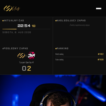
AKTUÁLNY ČAS
NASLEDUJÚCI ZÁPAS
22:54
Žiadny naplánovaný zápas
19
SOBOTA, 8. AUG 2026
POSLEDNÝ ZÁPAS
RANKING
World ranking
#182
VS
Valve ranking
#168
Tipsport Open Cup #1
0
2
: