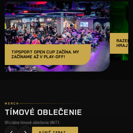
RAZER J
HRAJ A
TIPSPORT OPEN CUP ZAČÍNA. MY
ZAČÍNAME AŽ V PLAY-OFF!
MERCH
TÍMOVÉ OBLEČENIE
Oficiálne tímové oblečenie UNiTY.
KÚPIŤ TERAZ →