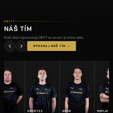
UNITY
NÁŠ TÍM
Hráči, ktorí reprezentujú UNiTY na serveri aj mimo neho.
SPOZNAJ NÁŠ TÍM →
Z
SN0W
REPLAY
SALTY