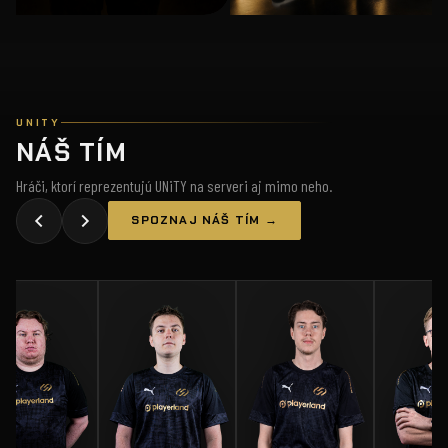
UNITY
NÁŠ TÍM
Hráči, ktorí reprezentujú UNiTY na serveri aj mimo neho.
SPOZNAJ NÁŠ TÍM →