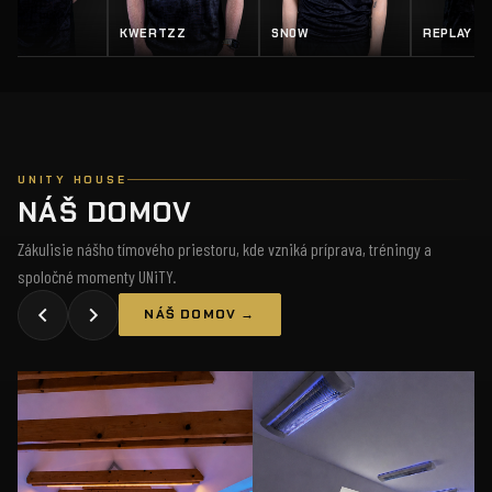
KWERTZZ
SN0W
REPLAY
SALTY
UNITY HOUSE
NÁŠ DOMOV
Zákulisie nášho tímového priestoru, kde vzniká príprava, tréningy a
spoločné momenty UNiTY.
NÁŠ DOMOV →