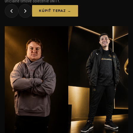
Oficiálne tímové oblečenie UNiTY.
KÚPIŤ TERAZ →