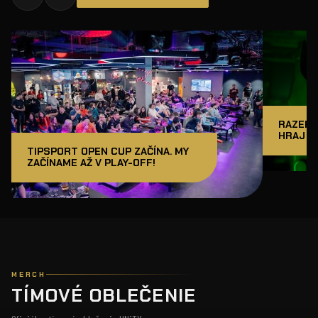
RAZER J
HRAJ A
TIPSPORT OPEN CUP ZAČÍNA. MY
ZAČÍNAME AŽ V PLAY-OFF!
MERCH
TÍMOVÉ OBLEČENIE