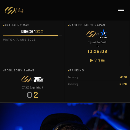
AKTUÁLNY ČAS
NASLEDUJÚCI ZÁPAS
05:31
57
VS
PIATOK, 7. AUG 2026
Tipsport Open Cup #1
BO3
10:28:02
▶ Stream
POSLEDNÝ ZÁPAS
RANKING
World ranking
#128
VS
Valve ranking
#226
CCT 2026 Europe Series 6
0
2
: