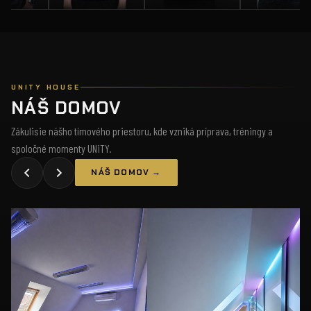
UNITY HOUSE
NÁŠ DOMOV
Zákulisie nášho tímového priestoru, kde vzniká príprava, tréningy a
spoločné momenty UNiTY.
NÁŠ DOMOV →