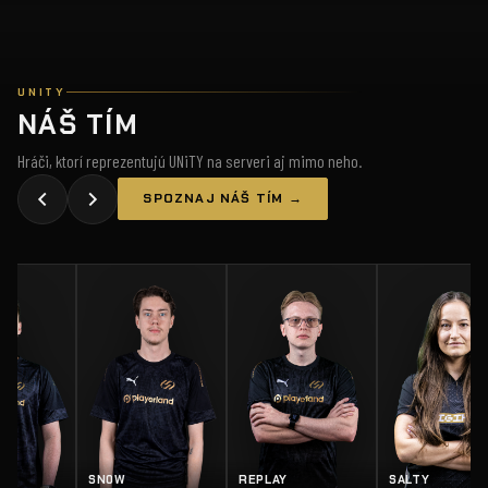
UNITY
NÁŠ TÍM
Hráči, ktorí reprezentujú UNiTY na serveri aj mimo neho.
SPOZNAJ NÁŠ TÍM →
Z
SN0W
REPLAY
SALTY