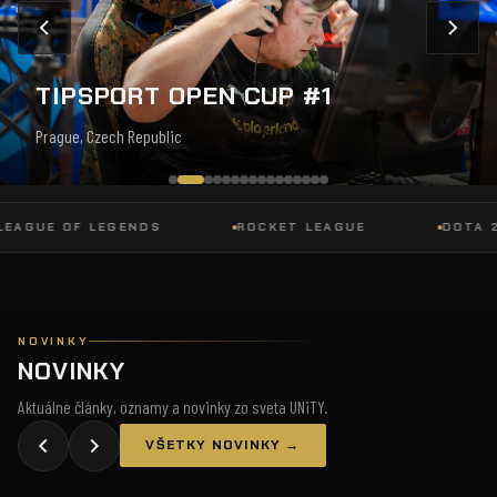
TIPSPORT OPEN CUP #1
Prague, Czech Republic
UE OF LEGENDS
ROCKET LEAGUE
DOTA 2
NOVINKY
NOVINKY
Aktuálne články, oznamy a novinky zo sveta UNiTY.
VŠETKY NOVINKY →