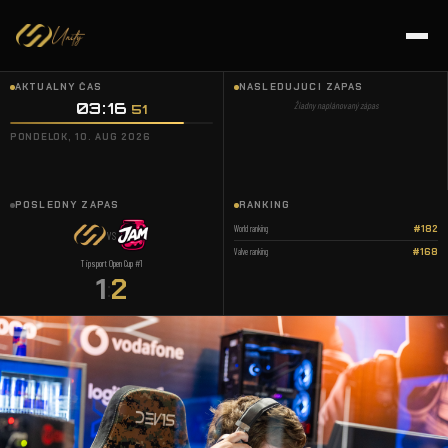
AKTUÁLNY ČAS
NASLEDUJÚCI ZÁPAS
03:16
:
Žiadny naplánovaný zápas
52
PONDELOK, 10. AUG 2026
POSLEDNÝ ZÁPAS
RANKING
World ranking
#182
VS
Valve ranking
#168
Tipsport Open Cup #1
1
2
: