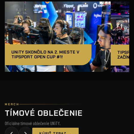
UNiTY SKONČILO NA 2. MIESTE V
TIPSPO
TIPSPORT OPEN CUP #1!
ZAČÍNAM
MERCH
TÍMOVÉ OBLEČENIE
Oficiálne tímové oblečenie UNiTY.
KÚPIŤ TERAZ →