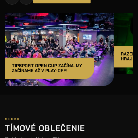
RAZER J
HRAJ A
TIPSPORT OPEN CUP ZAČÍNA. MY
ZAČÍNAME AŽ V PLAY-OFF!
MERCH
TÍMOVÉ OBLEČENIE