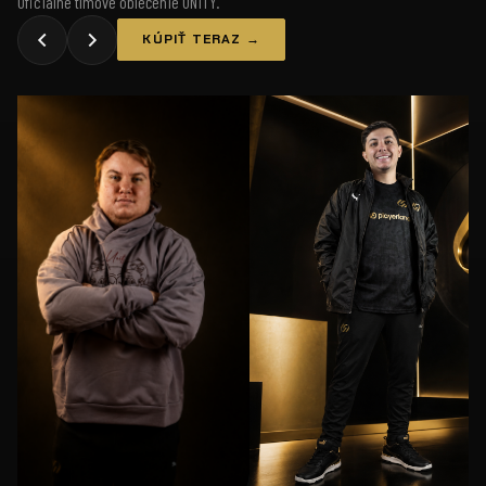
Oficiálne tímové oblečenie UNiTY.
KÚPIŤ TERAZ →