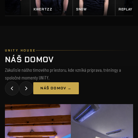
KWERTZZ
SN0W
REPLAY
UNITY HOUSE
NÁŠ DOMOV
Zákulisie nášho tímového priestoru, kde vzniká príprava, tréningy a
spoločné momenty UNiTY.
NÁŠ DOMOV →