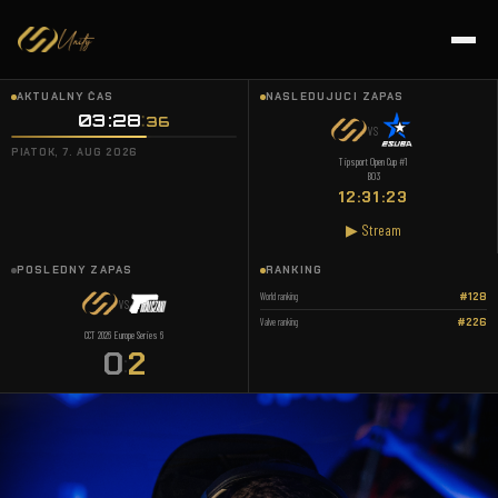
AKTUÁLNY ČAS
NASLEDUJÚCI ZÁPAS
03:28
37
VS
PIATOK, 7. AUG 2026
Tipsport Open Cup #1
BO3
12:31:22
▶ Stream
POSLEDNÝ ZÁPAS
RANKING
World ranking
#128
VS
Valve ranking
#226
CCT 2026 Europe Series 6
0
2
: