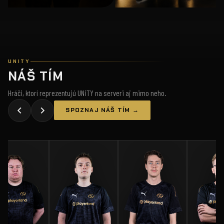
UNITY
NÁŠ TÍM
Hráči, ktorí reprezentujú UNiTY na serveri aj mimo neho.
SPOZNAJ NÁŠ TÍM →