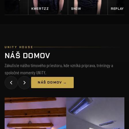
KWERTZZ
SN0W
REPLAY
SALTY
UNITY HOUSE
NÁŠ DOMOV
Zákulisie nášho tímového priestoru, kde vzniká príprava, tréningy a
spoločné momenty UNiTY.
NÁŠ DOMOV →