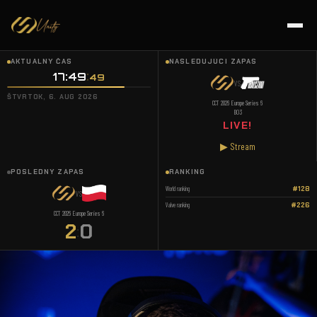
AKTUÁLNY ČAS
NASLEDUJÚCI ZÁPAS
17:49
50
VS
ŠTVRTOK, 6. AUG 2026
CCT 2026 Europe Series 6
BO3
LIVE!
▶ Stream
POSLEDNÝ ZÁPAS
RANKING
World ranking
#128
VS
Valve ranking
#226
CCT 2026 Europe Series 6
2
0
: