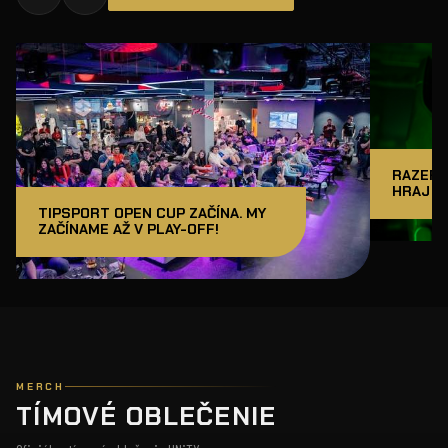
RAZER J
HRAJ A
TIPSPORT OPEN CUP ZAČÍNA. MY
ZAČÍNAME AŽ V PLAY-OFF!
MERCH
TÍMOVÉ OBLEČENIE