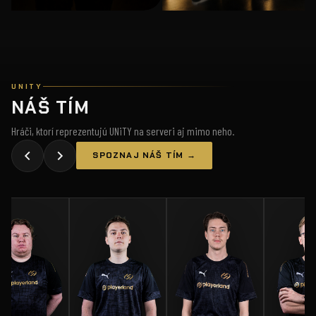
UNITY
NÁŠ TÍM
Hráči, ktorí reprezentujú UNiTY na serveri aj mimo neho.
SPOZNAJ NÁŠ TÍM →