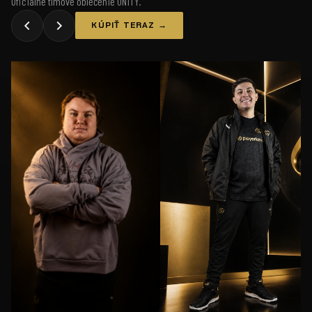
Oficiálne tímové oblečenie UNiTY.
KÚPIŤ TERAZ →