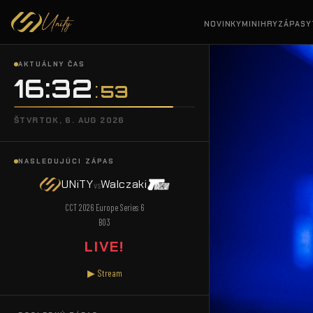
NOVINKY
MINIHRY
ZÁPASY
AKTUÁLNY ČAS
16:32
54
ŠTVRTOK, 6. AUG 2026
NASLEDUJÚCI ZÁPAS
UNiTY
Walczaki
vs
CCT 2026 Europe Series 6
BO3
LIVE!
▶ Stream