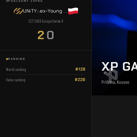
POSLEDNÝ ZÁPAS
UNiTY
ex-Young Ninjas
vs
CCT 2026 Europe Series 6
2
0
:
RANKING
XP G
#128
World ranking
#226
Valve ranking
Priština, Kosovo