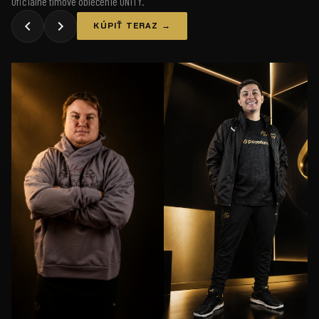
Oficiálne tímové oblečenie UNiTY.
KÚPIŤ TERAZ →