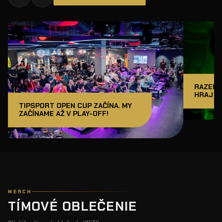
RAZER J
HRAJ A
TIPSPORT OPEN CUP ZAČÍNA. MY
ZAČÍNAME AŽ V PLAY-OFF!
MERCH
TÍMOVÉ OBLEČENIE