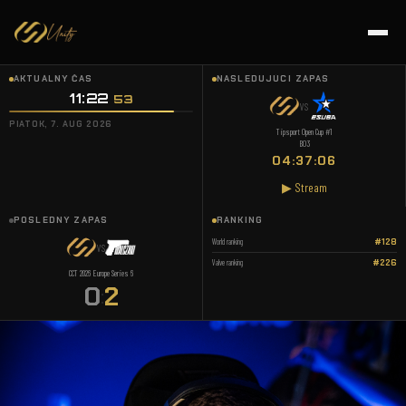
AKTUÁLNY ČAS
NASLEDUJÚCI ZÁPAS
11:22
:
54
VS
PIATOK, 7. AUG 2026
Tipsport Open Cup #1
BO3
04:37:05
▶ Stream
POSLEDNÝ ZÁPAS
RANKING
World ranking
#128
VS
Valve ranking
#226
CCT 2026 Europe Series 6
0
2
: