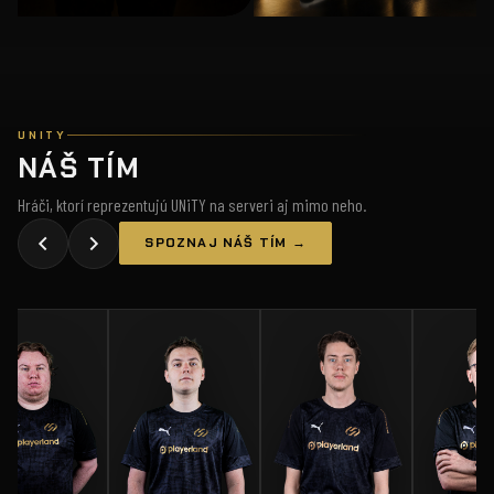
UNITY
NÁŠ TÍM
Hráči, ktorí reprezentujú UNiTY na serveri aj mimo neho.
SPOZNAJ NÁŠ TÍM →