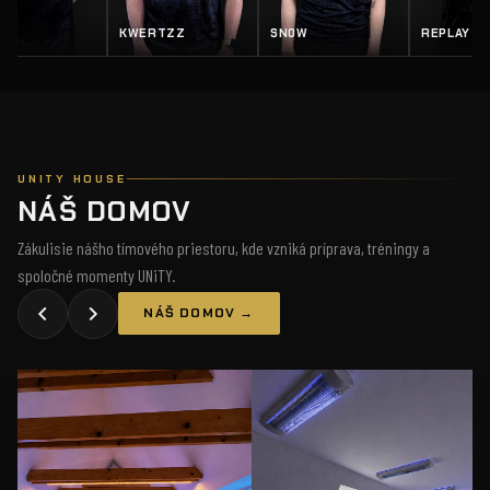
Z
SN0W
REPLAY
SALTY
UNITY HOUSE
NÁŠ DOMOV
Zákulisie nášho tímového priestoru, kde vzniká príprava, tréningy a
spoločné momenty UNiTY.
NÁŠ DOMOV →