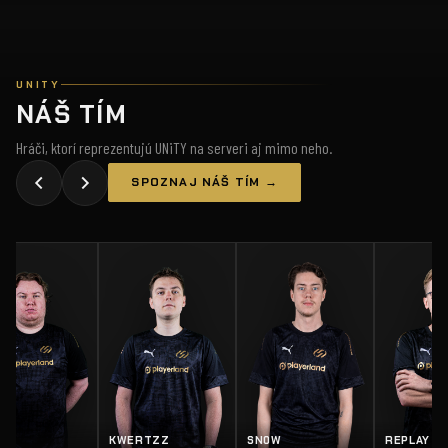
UNITY
NÁŠ TÍM
Hráči, ktorí reprezentujú UNiTY na serveri aj mimo neho.
SPOZNAJ NÁŠ TÍM →
Z
SN0W
REPLAY
SALTY