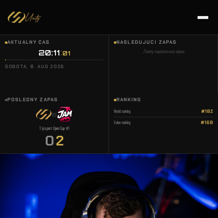
AKTUÁLNY ČAS
NASLEDUJÚCI ZÁPAS
20:11
:
Žiadny naplánovaný zápas
02
SOBOTA, 8. AUG 2026
POSLEDNÝ ZÁPAS
RANKING
World ranking
#182
VS
Valve ranking
#168
Tipsport Open Cup #1
0
2
: