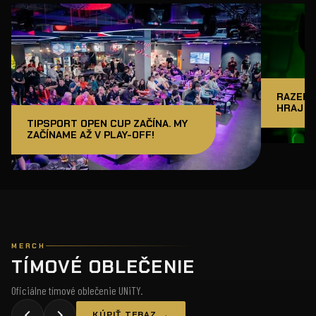
RAZER J
HRAJ A
TIPSPORT OPEN CUP ZAČÍNA. MY
ZAČÍNAME AŽ V PLAY-OFF!
MERCH
TÍMOVÉ OBLEČENIE
Oficiálne tímové oblečenie UNiTY.
KÚPIŤ TERAZ →