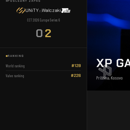
POSLEDNÝ ZÁPAS
UNiTY
Walczaki
vs
CCT 2026 Europe Series 6
0
2
:
RANKING
XP G
#128
World ranking
#226
Valve ranking
Priština, Kosovo