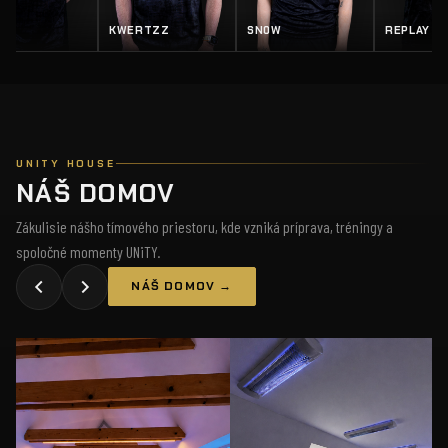
KWERTZZ
SN0W
REPLAY
UNITY HOUSE
NÁŠ DOMOV
Zákulisie nášho tímového priestoru, kde vzniká príprava, tréningy a
spoločné momenty UNiTY.
NÁŠ DOMOV →