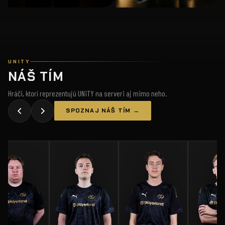
UNITY
NÁŠ TÍM
Hráči, ktorí reprezentujú UNiTY na serveri aj mimo neho.
SPOZNAJ NÁŠ TÍM →