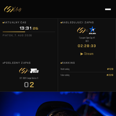
AKTUÁLNY ČAS
NASLEDUJÚCI ZÁPAS
13:31
:
27
VS
PIATOK, 7. AUG 2026
Tipsport Open Cup #1
BO3
02:28:32
▶ Stream
POSLEDNÝ ZÁPAS
RANKING
World ranking
#128
VS
Valve ranking
#226
CCT 2026 Europe Series 6
0
2
: