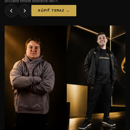
Oficiálne tímové oblečenie UNiTY.
KÚPIŤ TERAZ →