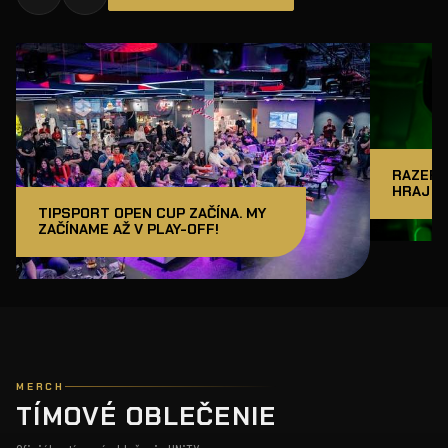
RAZER J
HRAJ A
TIPSPORT OPEN CUP ZAČÍNA. MY
ZAČÍNAME AŽ V PLAY-OFF!
MERCH
TÍMOVÉ OBLEČENIE