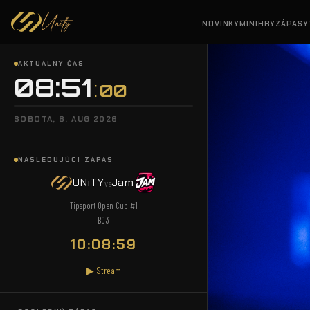
NOVINKY
MINIHRY
ZÁPASY
AKTUÁLNY ČAS
08:51
01
SOBOTA, 8. AUG 2026
NASLEDUJÚCI ZÁPAS
UNiTY
Jam
vs
Tipsport Open Cup #1
BO3
10:08:58
▶ Stream