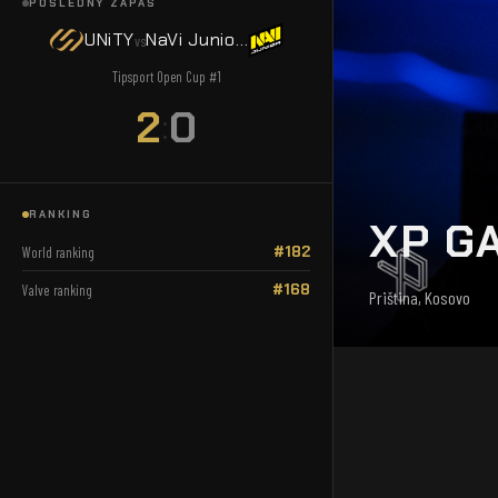
POSLEDNÝ ZÁPAS
UNiTY
NaVi Juniors
vs
Tipsport Open Cup #1
2
0
:
RANKING
XP G
#182
World ranking
#168
Valve ranking
Priština, Kosovo