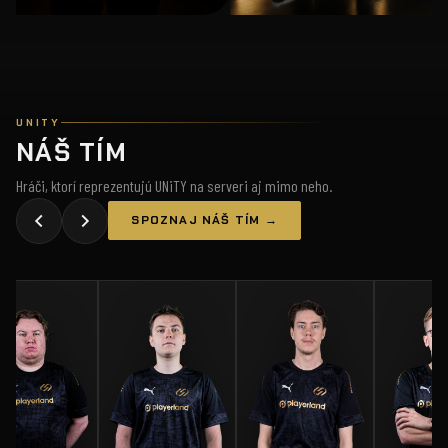
UNITY
NÁŠ TÍM
Hráči, ktorí reprezentujú UNiTY na serveri aj mimo neho.
SPOZNAJ NÁŠ TÍM →