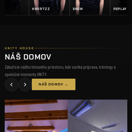
KWERTZZ
SN0W
REPLAY
UNITY HOUSE
NÁŠ DOMOV
Zákulisie nášho tímového priestoru, kde vzniká príprava, tréningy a
spoločné momenty UNiTY.
NÁŠ DOMOV →