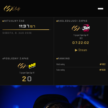
AKTUÁLNY ČAS
NASLEDUJÚCI ZÁPAS
11:37
58
VS
SOBOTA, 8. AUG 2026
Tipsport Open Cup #1
BO3
07:22:01
▶ Stream
POSLEDNÝ ZÁPAS
RANKING
World ranking
#182
VS
Valve ranking
#168
Tipsport Open Cup #1
2
0
: