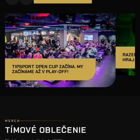
RAZER J
HRAJ A
TIPSPORT OPEN CUP ZAČÍNA. MY
ZAČÍNAME AŽ V PLAY-OFF!
MERCH
TÍMOVÉ OBLEČENIE