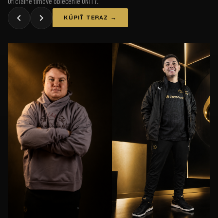
Oficiálne tímové oblečenie UNiTY.
KÚPIŤ TERAZ →