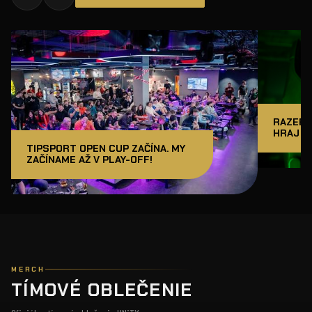
RAZER J
HRAJ A
TIPSPORT OPEN CUP ZAČÍNA. MY
ZAČÍNAME AŽ V PLAY-OFF!
MERCH
TÍMOVÉ OBLEČENIE