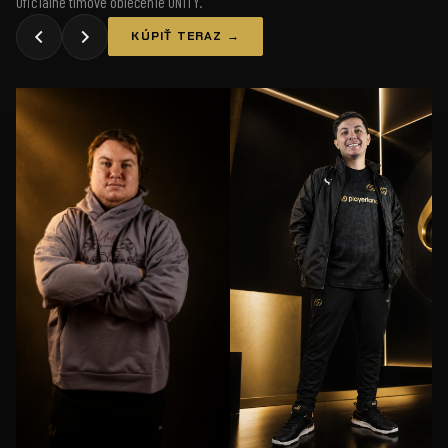
Oficiálne tímové oblečenie UNiTY.
KÚPIŤ TERAZ →