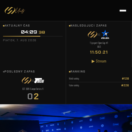
AKTUÁLNY ČAS
NASLEDUJÚCI ZÁPAS
04:09
38
VS
PIATOK, 7. AUG 2026
Tipsport Open Cup #1
BO3
11:50:21
▶ Stream
POSLEDNÝ ZÁPAS
RANKING
World ranking
#128
VS
Valve ranking
#226
CCT 2026 Europe Series 6
0
2
: