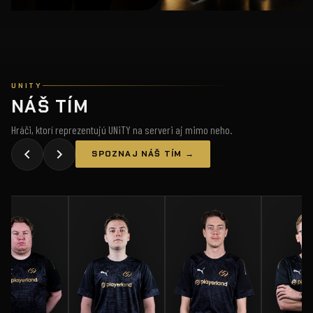
UNITY
NÁŠ TÍM
Hráči, ktorí reprezentujú UNiTY na serveri aj mimo neho.
SPOZNAJ NÁŠ TÍM →