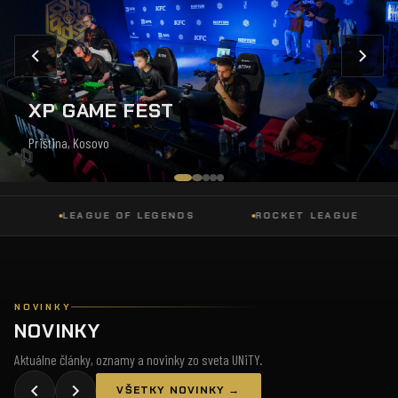
XP GAME FEST
Priština, Kosovo
LEAGUE OF LEGENDS
ROCKET LEAGUE
D
NOVINKY
NOVINKY
Aktuálne články, oznamy a novinky zo sveta UNiTY.
VŠETKY NOVINKY →