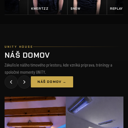
EY
KWERTZZ
SN0W
REPLAY
UNITY HOUSE
NÁŠ DOMOV
Zákulisie nášho tímového priestoru, kde vzniká príprava, tréningy a
spoločné momenty UNiTY.
NÁŠ DOMOV →