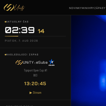
NOVINKY
MINIHRY
ZÁPASY
AKTUÁLNY ČAS
02:39
15
PIATOK, 7. AUG 2026
NASLEDUJÚCI ZÁPAS
UNiTY
eSuba
vs
Tipsport Open Cup #1
BO3
13:20:44
▶ Stream