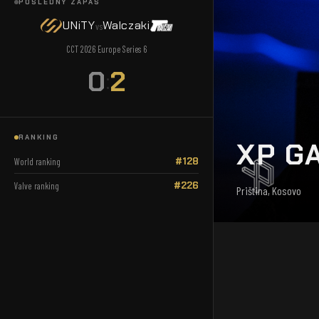
POSLEDNÝ ZÁPAS
UNiTY
Walczaki
vs
CCT 2026 Europe Series 6
0
2
:
RANKING
XP G
#128
World ranking
#226
Valve ranking
Priština, Kosovo