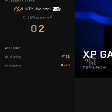
POSLEDNÝ ZÁPAS
UNiTY
Walczaki
vs
CCT 2026 Europe Series 6
0
2
:
RANKING
XP G
#128
World ranking
#226
Valve ranking
Priština, Kosovo