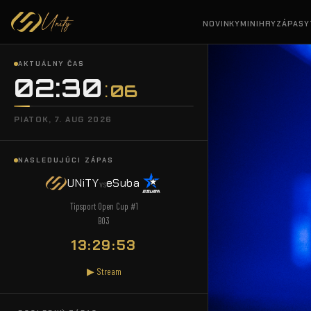
NOVINKY
MINIHRY
ZÁPASY
AKTUÁLNY ČAS
02:30
:
07
PIATOK, 7. AUG 2026
NASLEDUJÚCI ZÁPAS
UNiTY
eSuba
vs
Tipsport Open Cup #1
BO3
13:29:52
▶ Stream