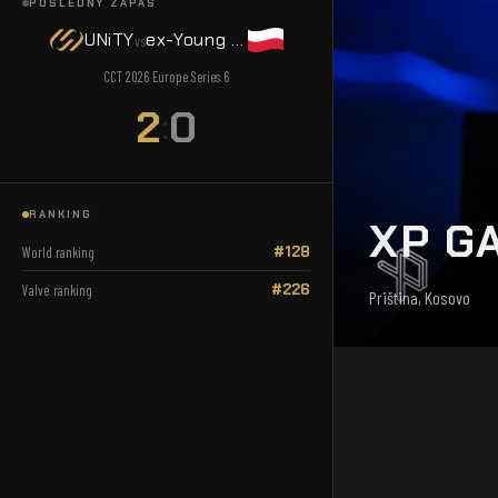
POSLEDNÝ ZÁPAS
UNiTY
ex-Young Ninjas
vs
CCT 2026 Europe Series 6
2
0
:
RANKING
XP G
#128
World ranking
#226
Valve ranking
Priština, Kosovo