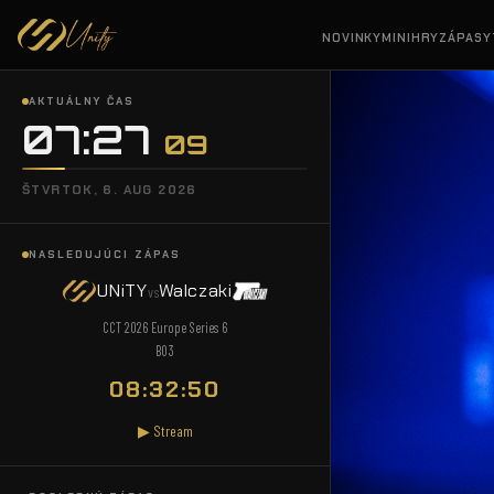
NOVINKY
MINIHRY
ZÁPASY
AKTUÁLNY ČAS
07:27
11
ŠTVRTOK, 6. AUG 2026
NASLEDUJÚCI ZÁPAS
UNiTY
Walczaki
vs
CCT 2026 Europe Series 6
BO3
08:32:48
▶ Stream