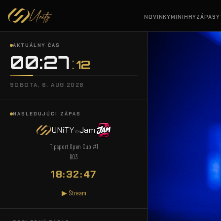
NOVINKY
MINIHRY
ZÁPASY
AKTUÁLNY ČAS
00:27
13
SOBOTA, 8. AUG 2026
NASLEDUJÚCI ZÁPAS
UNiTY
Jam
vs
Tipsport Open Cup #1
BO3
18:32:46
▶ Stream