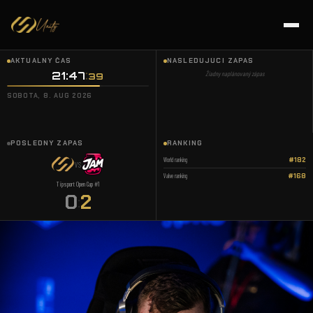
AKTUÁLNY ČAS
NASLEDUJÚCI ZÁPAS
21:47
Žiadny naplánovaný zápas
40
SOBOTA, 8. AUG 2026
POSLEDNÝ ZÁPAS
RANKING
World ranking
#182
VS
Valve ranking
#168
Tipsport Open Cup #1
0
2
: