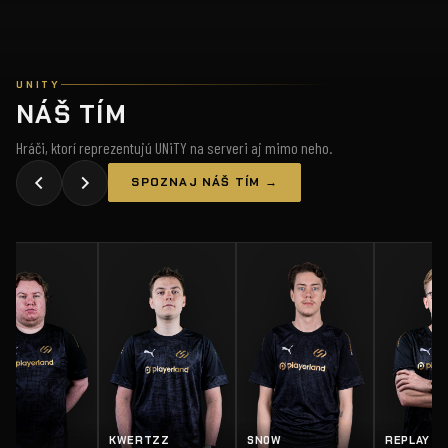
UNITY
NÁŠ TÍM
Hráči, ktorí reprezentujú UNiTY na serveri aj mimo neho.
SPOZNAJ NÁŠ TÍM →
KWERTZZ
SN0W
REPLAY
SA