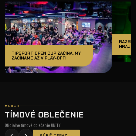
RAZER J
HRAJ A
TIPSPORT OPEN CUP ZAČÍNA. MY
ZAČÍNAME AŽ V PLAY-OFF!
MERCH
TÍMOVÉ OBLEČENIE
Oficiálne tímové oblečenie UNiTY.
KÚPIŤ TERAZ →