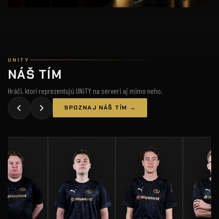
UNITY
NÁŠ TÍM
Hráči, ktorí reprezentujú UNiTY na serveri aj mimo neho.
SPOZNAJ NÁŠ TÍM →