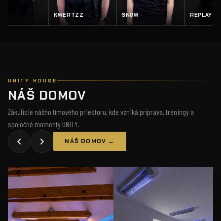
KWERTZZ
SN0W
REPLAY
UNITY HOUSE
NÁŠ DOMOV
Zákulisie nášho tímového priestoru, kde vzniká príprava, tréningy a
spoločné momenty UNiTY.
NÁŠ DOMOV →