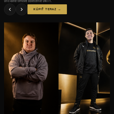
Oficiálne tímové oblečenie UNiTY.
KÚPIŤ TERAZ →