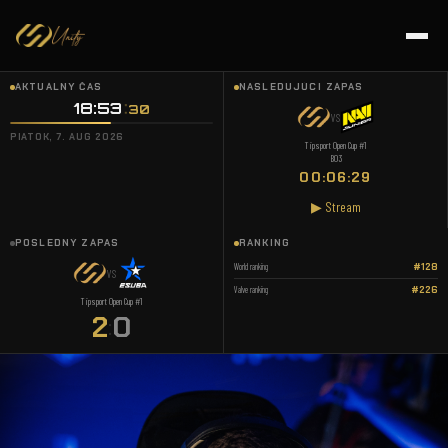
AKTUÁLNY ČAS
NASLEDUJÚCI ZÁPAS
18:53
31
VS
PIATOK, 7. AUG 2026
Tipsport Open Cup #1
BO3
00:06:28
▶ Stream
POSLEDNÝ ZÁPAS
RANKING
World ranking
#128
VS
Valve ranking
#226
Tipsport Open Cup #1
2
0
: