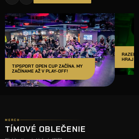
RAZER J
HRAJ A
TIPSPORT OPEN CUP ZAČÍNA. MY
ZAČÍNAME AŽ V PLAY-OFF!
MERCH
TÍMOVÉ OBLEČENIE