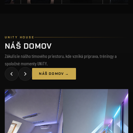
UNITY HOUSE
NÁŠ DOMOV
Zákulisie nášho tímového priestoru, kde vzniká príprava, tréningy a
spoločné momenty UNiTY.
NÁŠ DOMOV →