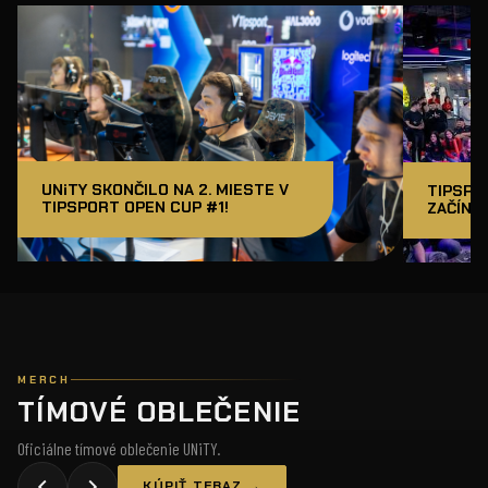
UNiTY SKONČILO NA 2. MIESTE V
TIPSPO
TIPSPORT OPEN CUP #1!
ZAČÍNAM
MERCH
TÍMOVÉ OBLEČENIE
Oficiálne tímové oblečenie UNiTY.
KÚPIŤ TERAZ →