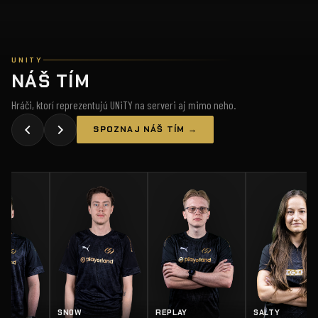
UNITY
NÁŠ TÍM
Hráči, ktorí reprezentujú UNiTY na serveri aj mimo neho.
SPOZNAJ NÁŠ TÍM →
Z
SN0W
REPLAY
SALTY