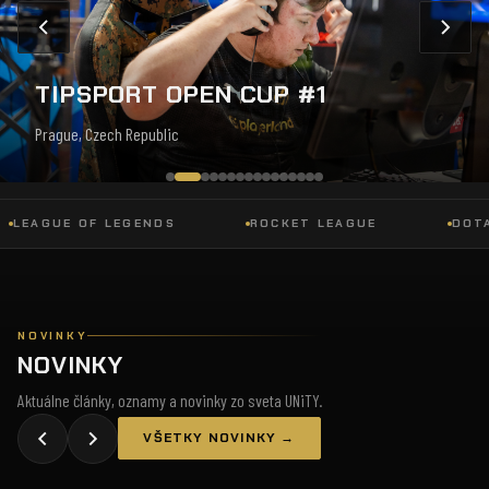
TIPSPORT OPEN CUP #1
Prague, Czech Republic
AGUE OF LEGENDS
ROCKET LEAGUE
DOTA 2
NOVINKY
NOVINKY
Aktuálne články, oznamy a novinky zo sveta UNiTY.
VŠETKY NOVINKY →