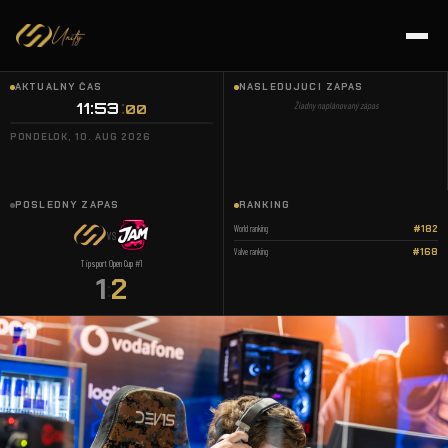
AKTUÁLNY ČAS
NASLEDUJÚCI ZÁPAS
11:53
Žiadny naplánovaný zápas
01
PONDELOK, 10. AUG 2026
POSLEDNÝ ZÁPAS
RANKING
World ranking
#182
VS
Valve ranking
#168
Tipsport Open Cup #1
1
2
: