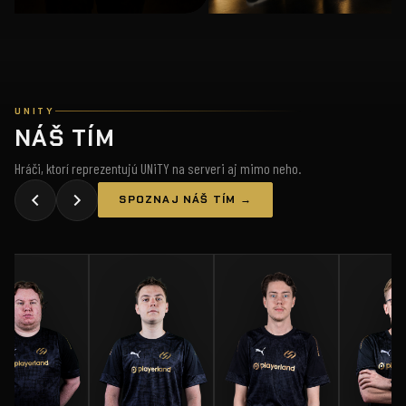
UNITY
NÁŠ TÍM
Hráči, ktorí reprezentujú UNiTY na serveri aj mimo neho.
SPOZNAJ NÁŠ TÍM →