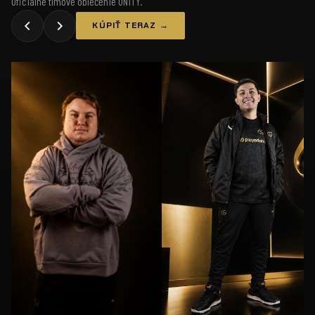
Oficiálne tímové oblečenie UNiTY.
KÚPIŤ TERAZ →