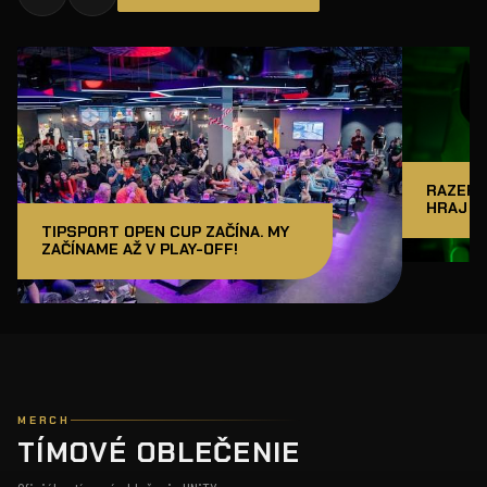
RAZER J
HRAJ A
TIPSPORT OPEN CUP ZAČÍNA. MY
ZAČÍNAME AŽ V PLAY-OFF!
MERCH
TÍMOVÉ OBLEČENIE