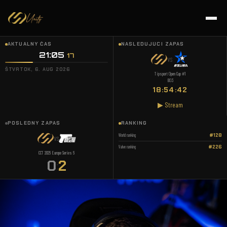
AKTUÁLNY ČAS
NASLEDUJÚCI ZÁPAS
21:05
:
17
VS
ŠTVRTOK, 6. AUG 2026
Tipsport Open Cup #1
BO3
18:54:42
▶ Stream
POSLEDNÝ ZÁPAS
RANKING
World ranking
#128
VS
Valve ranking
#226
CCT 2026 Europe Series 6
0
2
: