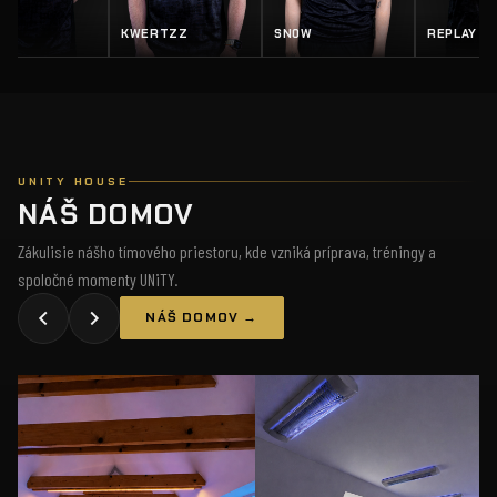
Z
SN0W
REPLAY
SALTY
UNITY HOUSE
NÁŠ DOMOV
Zákulisie nášho tímového priestoru, kde vzniká príprava, tréningy a
spoločné momenty UNiTY.
NÁŠ DOMOV →