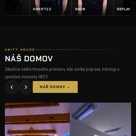
EY
KWERTZZ
SN0W
REPLAY
UNITY HOUSE
NÁŠ DOMOV
Zákulisie nášho tímového priestoru, kde vzniká príprava, tréningy a
spoločné momenty UNiTY.
NÁŠ DOMOV →