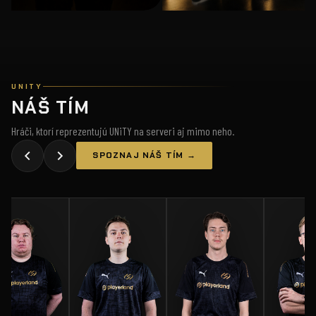
UNITY
NÁŠ TÍM
Hráči, ktorí reprezentujú UNiTY na serveri aj mimo neho.
SPOZNAJ NÁŠ TÍM →