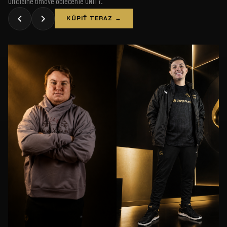
Oficiálne tímové oblečenie UNiTY.
KÚPIŤ TERAZ →