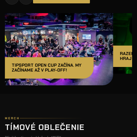
RAZER J
HRAJ A
TIPSPORT OPEN CUP ZAČÍNA. MY
ZAČÍNAME AŽ V PLAY-OFF!
MERCH
TÍMOVÉ OBLEČENIE