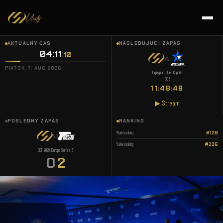
AKTUÁLNY ČAS
NASLEDUJÚCI ZÁPAS
04:11
10
VS
PIATOK, 7. AUG 2026
Tipsport Open Cup #1
BO3
11:48:49
▶ Stream
POSLEDNÝ ZÁPAS
RANKING
World ranking
#128
VS
Valve ranking
#226
CCT 2026 Europe Series 6
0
2
: