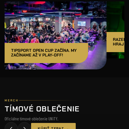
RAZER J
HRAJ A
TIPSPORT OPEN CUP ZAČÍNA. MY
ZAČÍNAME AŽ V PLAY-OFF!
MERCH
TÍMOVÉ OBLEČENIE
Oficiálne tímové oblečenie UNiTY.
KÚPIŤ TERAZ →