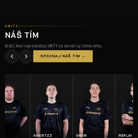
UNITY
NÁŠ TÍM
Hráči, ktorí reprezentujú UNiTY na serveri aj mimo neho.
SPOZNAJ NÁŠ TÍM →
RTZZ
SN0W
REPLAY
SALTY