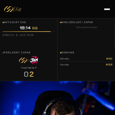
AKTUÁLNY ČAS
NASLEDUJÚCI ZÁPAS
18:14
:
Žiadny naplánovaný zápas
56
SOBOTA, 8. AUG 2026
POSLEDNÝ ZÁPAS
RANKING
World ranking
#182
VS
Valve ranking
#168
Tipsport Open Cup #1
0
2
: