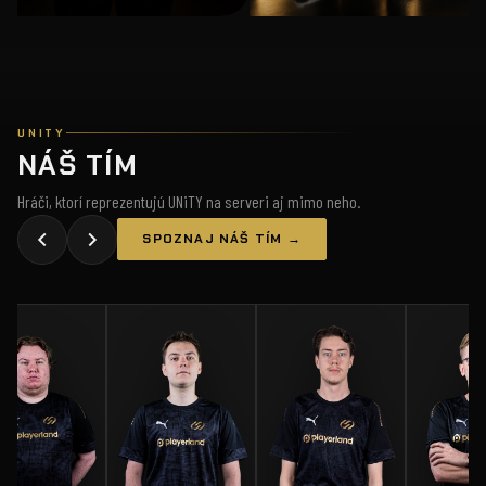
UNITY
NÁŠ TÍM
Hráči, ktorí reprezentujú UNiTY na serveri aj mimo neho.
SPOZNAJ NÁŠ TÍM →