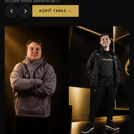
Oficiálne tímové oblečenie UNiTY.
KÚPIŤ TERAZ →