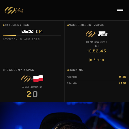
AKTUÁLNY ČAS
NASLEDUJÚCI ZÁPAS
02:07
15
VS
ŠTVRTOK, 6. AUG 2026
CCT 2026 Europe Series 6
BO3
13:52:44
▶ Stream
POSLEDNÝ ZÁPAS
RANKING
World ranking
#128
VS
Valve ranking
#226
CCT 2026 Europe Series 6
2
0
: