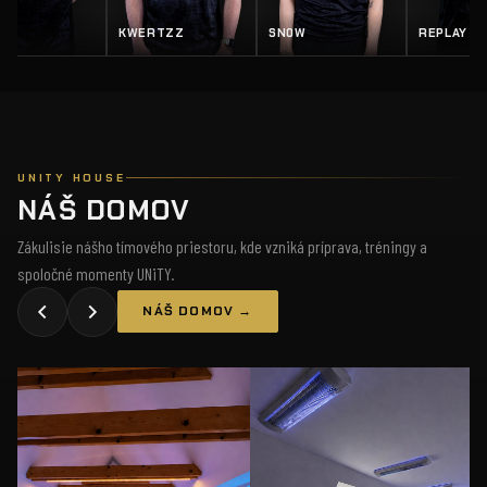
KWERTZZ
SN0W
REPLAY
SALTY
UNITY HOUSE
NÁŠ DOMOV
Zákulisie nášho tímového priestoru, kde vzniká príprava, tréningy a
spoločné momenty UNiTY.
NÁŠ DOMOV →