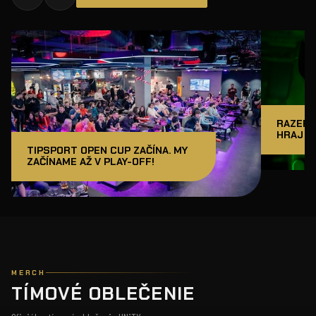
RAZER J
HRAJ A
TIPSPORT OPEN CUP ZAČÍNA. MY
ZAČÍNAME AŽ V PLAY-OFF!
MERCH
TÍMOVÉ OBLEČENIE