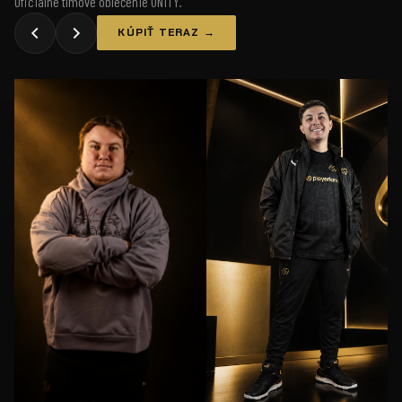
Oficiálne tímové oblečenie UNiTY.
KÚPIŤ TERAZ →