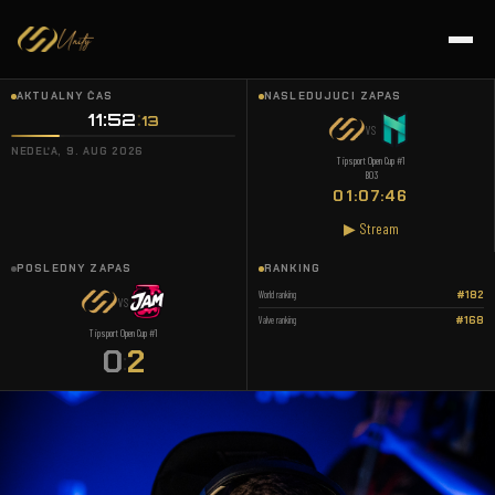
AKTUÁLNY ČAS
NASLEDUJÚCI ZÁPAS
11:52
14
VS
NEDEĽA, 9. AUG 2026
Tipsport Open Cup #1
BO3
01:07:45
▶ Stream
POSLEDNÝ ZÁPAS
RANKING
World ranking
#182
VS
Valve ranking
#168
Tipsport Open Cup #1
0
2
: