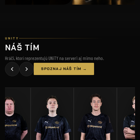
UNITY
NÁŠ TÍM
Hráči, ktorí reprezentujú UNiTY na serveri aj mimo neho.
SPOZNAJ NÁŠ TÍM →