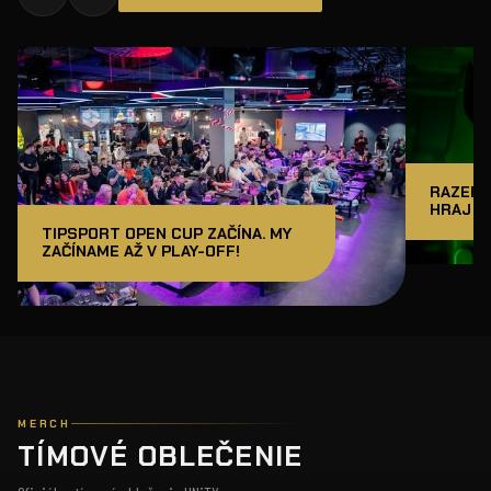
RAZER J
HRAJ A
TIPSPORT OPEN CUP ZAČÍNA. MY
ZAČÍNAME AŽ V PLAY-OFF!
MERCH
TÍMOVÉ OBLEČENIE