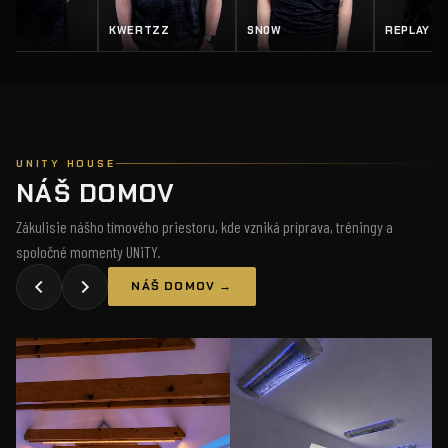
Z
SN0W
REPLAY
SALTY
UNITY HOUSE
NÁŠ DOMOV
Zákulisie nášho tímového priestoru, kde vzniká príprava, tréningy a
spoločné momenty UNiTY.
NÁŠ DOMOV →