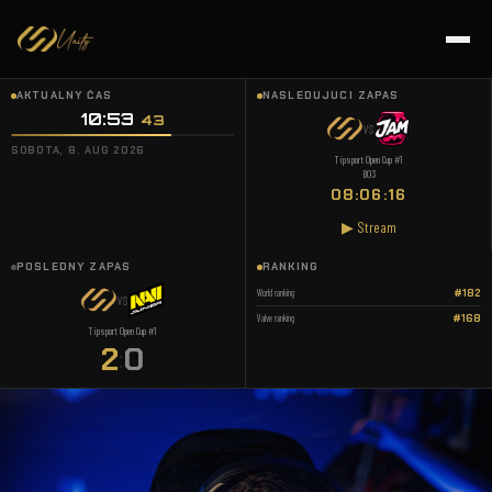
AKTUÁLNY ČAS
NASLEDUJÚCI ZÁPAS
10:53
44
VS
SOBOTA, 8. AUG 2026
Tipsport Open Cup #1
BO3
08:06:15
▶ Stream
POSLEDNÝ ZÁPAS
RANKING
World ranking
#182
VS
Valve ranking
#168
Tipsport Open Cup #1
2
0
: