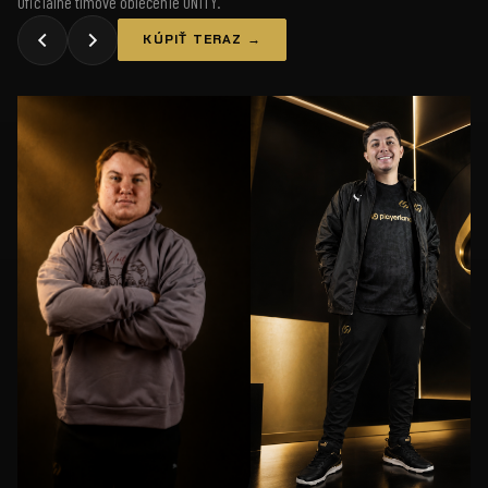
Oficiálne tímové oblečenie UNiTY.
KÚPIŤ TERAZ →