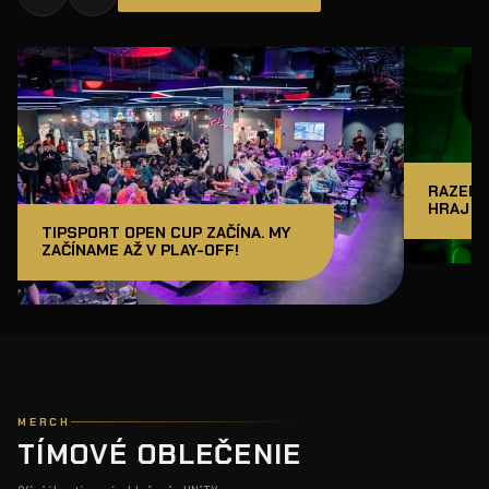
RAZER J
HRAJ A
TIPSPORT OPEN CUP ZAČÍNA. MY
ZAČÍNAME AŽ V PLAY-OFF!
MERCH
TÍMOVÉ OBLEČENIE