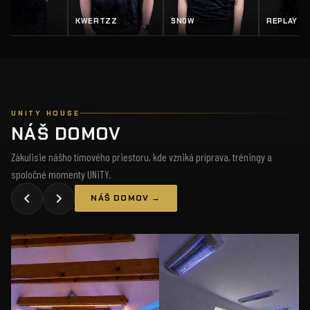
EY
KWERTZZ
SN0W
REPLAY
UNITY HOUSE
NÁŠ DOMOV
Zákulisie nášho tímového priestoru, kde vzniká príprava, tréningy a
spoločné momenty UNiTY.
NÁŠ DOMOV →