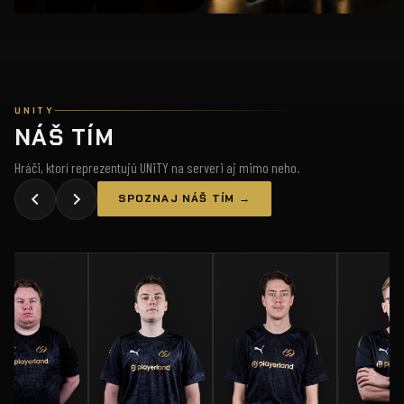
UNITY
NÁŠ TÍM
Hráči, ktorí reprezentujú UNiTY na serveri aj mimo neho.
SPOZNAJ NÁŠ TÍM →