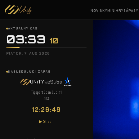
NOVINKY
MINIHRY
ZÁPASY
AKTUÁLNY ČAS
03:33
:
12
PIATOK, 7. AUG 2026
NASLEDUJÚCI ZÁPAS
UNiTY
eSuba
vs
Tipsport Open Cup #1
BO3
12:26:47
▶ Stream