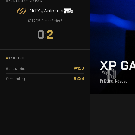
POSLEDNÝ ZÁPAS
UNiTY
Walczaki
vs
CCT 2026 Europe Series 6
0
2
:
RANKING
XP G
#128
World ranking
#226
Valve ranking
Priština, Kosovo