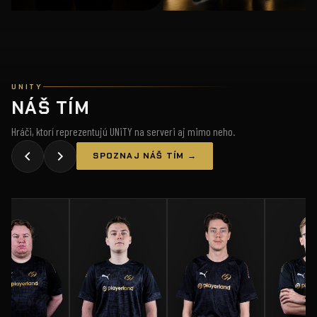
UNITY
NÁŠ TÍM
Hráči, ktorí reprezentujú UNiTY na serveri aj mimo neho.
SPOZNAJ NÁŠ TÍM →