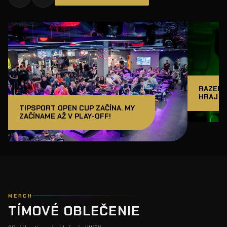
RAZER J
HRAJ A
TIPSPORT OPEN CUP ZAČÍNA. MY
ZAČÍNAME AŽ V PLAY-OFF!
MERCH
TÍMOVÉ OBLEČENIE