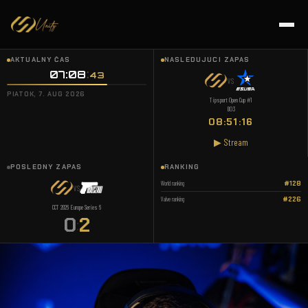
AKTUÁLNY ČAS
NASLEDUJÚCI ZÁPAS
07:08
44
VS
PIATOK, 7. AUG 2026
Tipsport Open Cup #1
BO3
08:51:15
▶ Stream
POSLEDNÝ ZÁPAS
RANKING
World ranking
#128
VS
Valve ranking
#226
CCT 2026 Europe Series 6
0
2
: