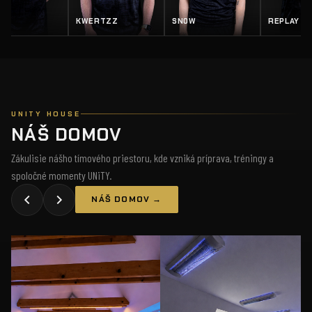
KWERTZZ
SN0W
REPLAY
SALTY
UNITY HOUSE
NÁŠ DOMOV
Zákulisie nášho tímového priestoru, kde vzniká príprava, tréningy a
spoločné momenty UNiTY.
NÁŠ DOMOV →