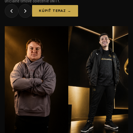
Oficiálne tímové oblečenie UNiTY.
KÚPIŤ TERAZ →