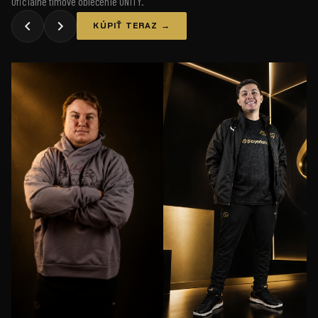
Oficiálne tímové oblečenie UNiTY.
KÚPIŤ TERAZ →