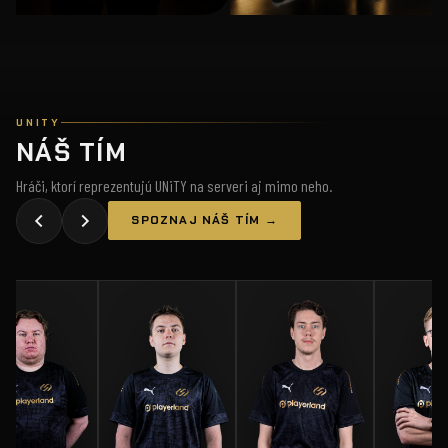
UNITY
NÁŠ TÍM
Hráči, ktorí reprezentujú UNiTY na serveri aj mimo neho.
SPOZNAJ NÁŠ TÍM →