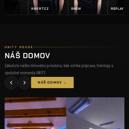
KWERTZZ
SN0W
REPLAY
SA
UNITY HOUSE
NÁŠ DOMOV
Zákulisie nášho tímového priestoru, kde vzniká príprava, tréningy a
spoločné momenty UNiTY.
NÁŠ DOMOV →