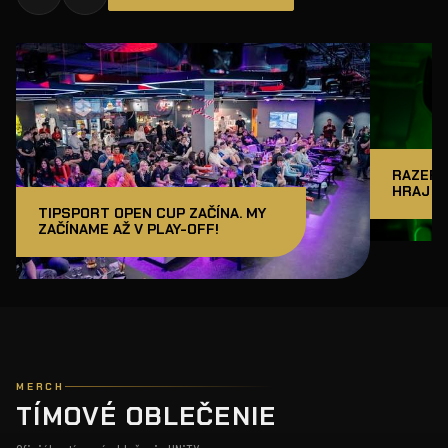
RAZER J
HRAJ A
TIPSPORT OPEN CUP ZAČÍNA. MY
ZAČÍNAME AŽ V PLAY-OFF!
MERCH
TÍMOVÉ OBLEČENIE