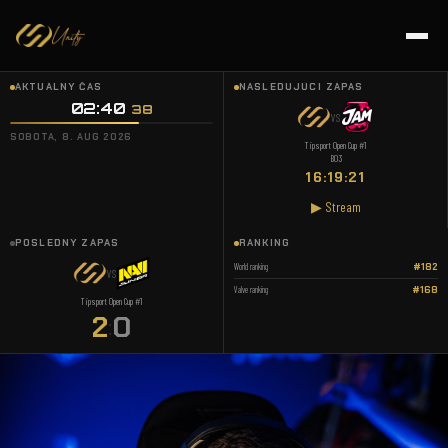
AKTUÁLNY ČAS
NASLEDUJÚCI ZÁPAS
02:40
39
VS
SOBOTA, 8. AUG 2026
Tipsport Open Cup #1
BO3
16:19:20
▶ Stream
POSLEDNÝ ZÁPAS
RANKING
World ranking
#182
VS
Valve ranking
#168
Tipsport Open Cup #1
2
0
: