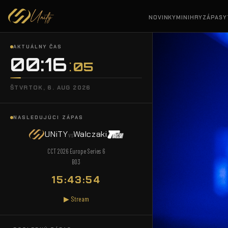
NOVINKY
MINIHRY
ZÁPASY
AKTUÁLNY ČAS
00:16
07
ŠTVRTOK, 6. AUG 2026
NASLEDUJÚCI ZÁPAS
UNiTY
Walczaki
vs
CCT 2026 Europe Series 6
BO3
15:43:52
▶ Stream