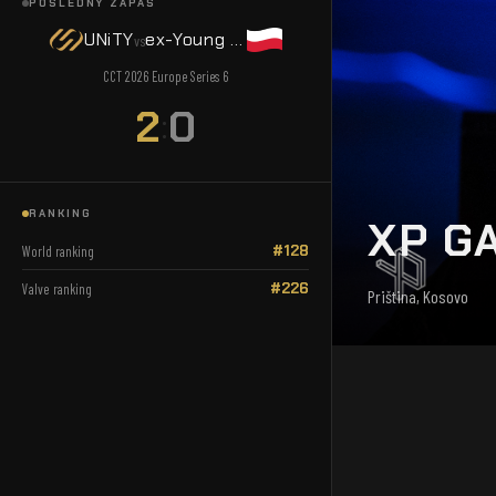
POSLEDNÝ ZÁPAS
UNiTY
ex-Young Ninjas
vs
CCT 2026 Europe Series 6
2
0
:
RANKING
XP G
#128
World ranking
#226
Valve ranking
Priština, Kosovo