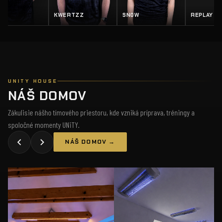
EY
KWERTZZ
SN0W
REPLAY
UNITY HOUSE
NÁŠ DOMOV
Zákulisie nášho tímového priestoru, kde vzniká príprava, tréningy a
spoločné momenty UNiTY.
NÁŠ DOMOV →