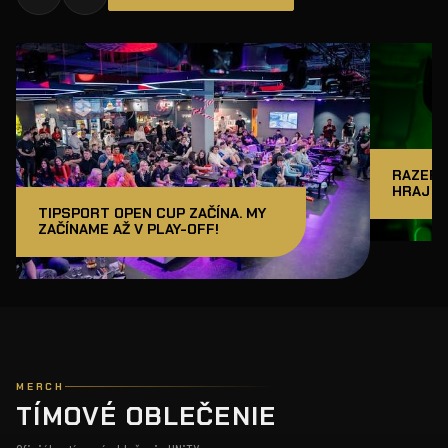
RAZER J
HRAJ A
TIPSPORT OPEN CUP ZAČÍNA. MY
ZAČÍNAME AŽ V PLAY-OFF!
MERCH
TÍMOVÉ OBLEČENIE