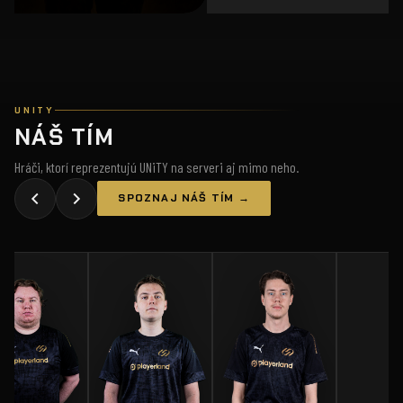
UNITY
NÁŠ TÍM
Hráči, ktorí reprezentujú UNiTY na serveri aj mimo neho.
SPOZNAJ NÁŠ TÍM →