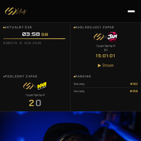
AKTUÁLNY ČAS
NASLEDUJÚCI ZÁPAS
03:58
58
VS
SOBOTA, 8. AUG 2026
Tipsport Open Cup #1
BO3
15:01:01
▶ Stream
POSLEDNÝ ZÁPAS
RANKING
World ranking
#182
VS
Valve ranking
#168
Tipsport Open Cup #1
2
0
: