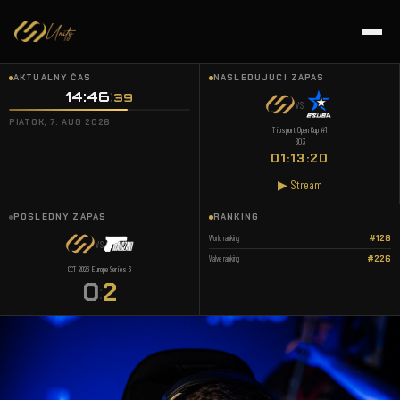
AKTUÁLNY ČAS
NASLEDUJÚCI ZÁPAS
14:46
40
VS
PIATOK, 7. AUG 2026
Tipsport Open Cup #1
BO3
01:13:19
▶ Stream
POSLEDNÝ ZÁPAS
RANKING
World ranking
#128
VS
Valve ranking
#226
CCT 2026 Europe Series 6
0
2
: