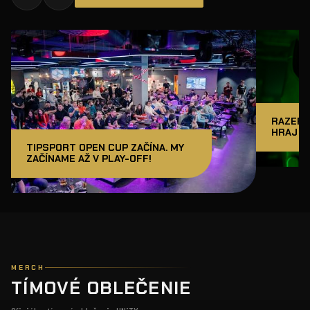
RAZER J
HRAJ A
TIPSPORT OPEN CUP ZAČÍNA. MY
ZAČÍNAME AŽ V PLAY-OFF!
MERCH
TÍMOVÉ OBLEČENIE