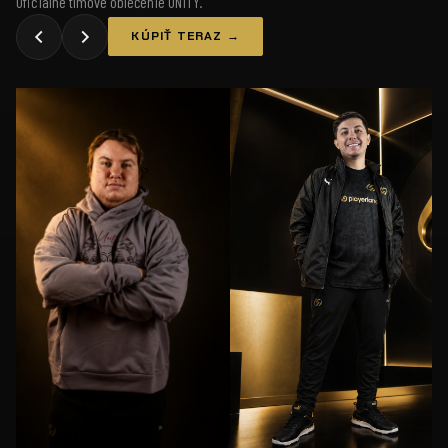
Oficiálne tímové oblečenie UNiTY.
KÚPIŤ TERAZ →