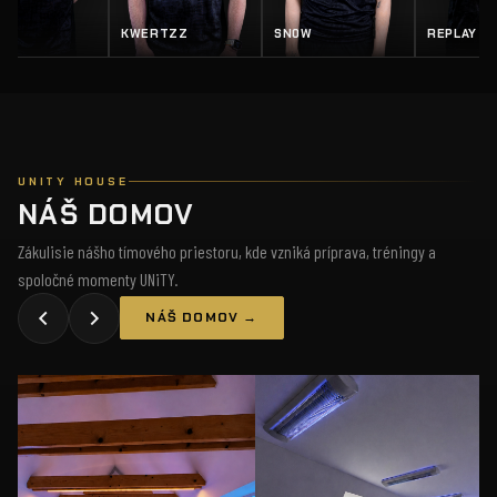
Z
SN0W
REPLAY
SALTY
UNITY HOUSE
NÁŠ DOMOV
Zákulisie nášho tímového priestoru, kde vzniká príprava, tréningy a
spoločné momenty UNiTY.
NÁŠ DOMOV →