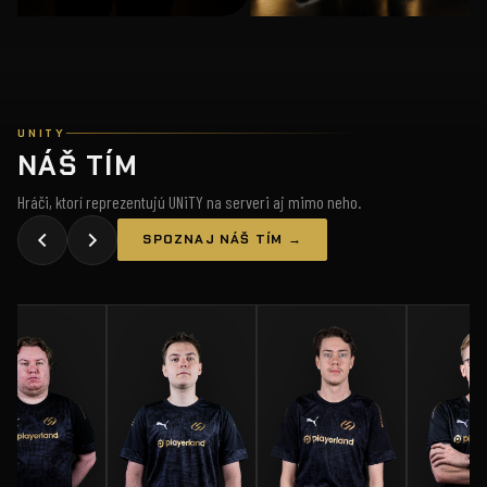
UNITY
NÁŠ TÍM
Hráči, ktorí reprezentujú UNiTY na serveri aj mimo neho.
SPOZNAJ NÁŠ TÍM →