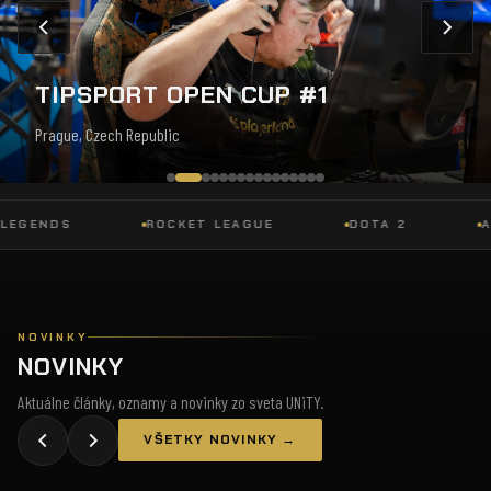
TIPSPORT OPEN CUP #1
Prague, Czech Republic
ENDS
ROCKET LEAGUE
DOTA 2
APEX
NOVINKY
NOVINKY
Aktuálne články, oznamy a novinky zo sveta UNiTY.
VŠETKY NOVINKY →