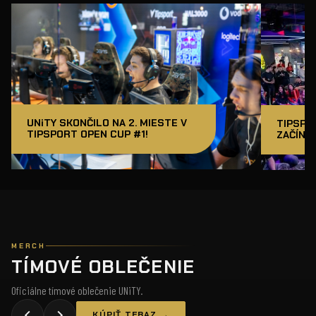
UNiTY SKONČILO NA 2. MIESTE V
TIPSPO
TIPSPORT OPEN CUP #1!
ZAČÍNAM
MERCH
TÍMOVÉ OBLEČENIE
Oficiálne tímové oblečenie UNiTY.
KÚPIŤ TERAZ →