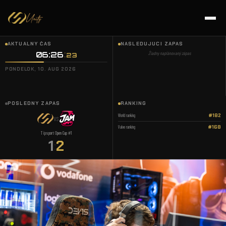
AKTUÁLNY ČAS
NASLEDUJÚCI ZÁPAS
06:26
Žiadny naplánovaný zápas
24
PONDELOK, 10. AUG 2026
POSLEDNÝ ZÁPAS
RANKING
World ranking
#182
VS
Valve ranking
#168
Tipsport Open Cup #1
1
2
: