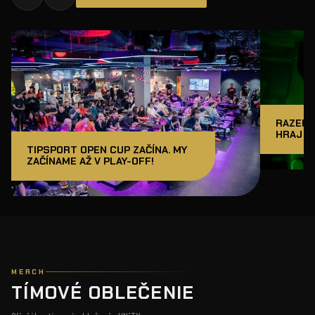
RAZER J
HRAJ A
TIPSPORT OPEN CUP ZAČÍNA. MY
ZAČÍNAME AŽ V PLAY-OFF!
MERCH
TÍMOVÉ OBLEČENIE