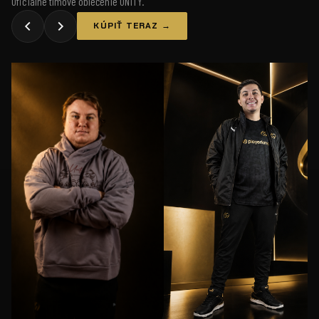
Oficiálne tímové oblečenie UNiTY.
KÚPIŤ TERAZ →