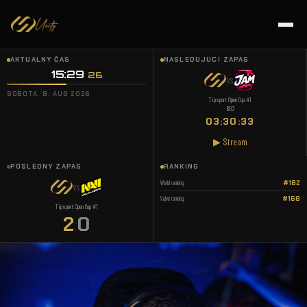
AKTUÁLNY ČAS
NASLEDUJÚCI ZÁPAS
15:29
:
26
VS
SOBOTA, 8. AUG 2026
Tipsport Open Cup #1
BO3
03:30:33
▶ Stream
POSLEDNÝ ZÁPAS
RANKING
World ranking
#182
VS
Valve ranking
#168
Tipsport Open Cup #1
2
0
: