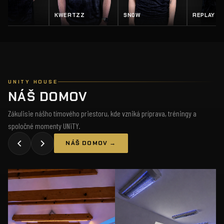
EY
KWERTZZ
SN0W
REPLAY
UNITY HOUSE
NÁŠ DOMOV
Zákulisie nášho tímového priestoru, kde vzniká príprava, tréningy a
spoločné momenty UNiTY.
NÁŠ DOMOV →