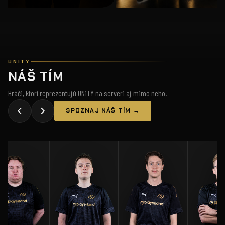
UNITY
NÁŠ TÍM
Hráči, ktorí reprezentujú UNiTY na serveri aj mimo neho.
SPOZNAJ NÁŠ TÍM →