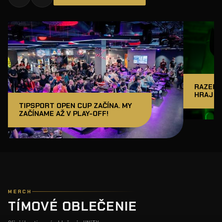
RAZER J
HRAJ A
TIPSPORT OPEN CUP ZAČÍNA. MY
ZAČÍNAME AŽ V PLAY-OFF!
MERCH
TÍMOVÉ OBLEČENIE