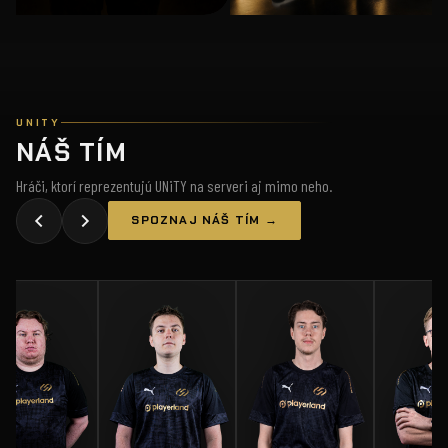
UNITY
NÁŠ TÍM
Hráči, ktorí reprezentujú UNiTY na serveri aj mimo neho.
SPOZNAJ NÁŠ TÍM →