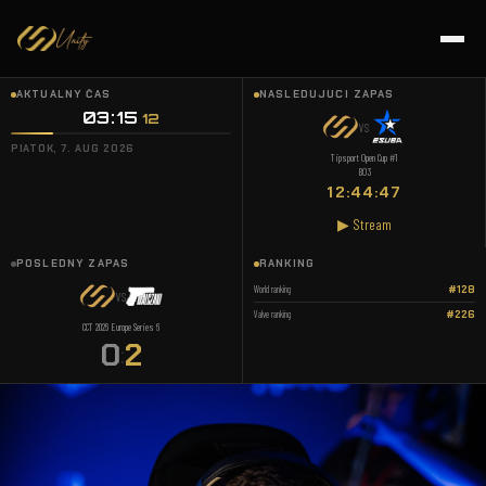
AKTUÁLNY ČAS
NASLEDUJÚCI ZÁPAS
03:15
:
13
VS
PIATOK, 7. AUG 2026
Tipsport Open Cup #1
BO3
12:44:46
▶ Stream
POSLEDNÝ ZÁPAS
RANKING
World ranking
#128
VS
Valve ranking
#226
CCT 2026 Europe Series 6
0
2
: