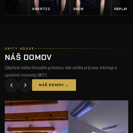
KWERTZZ
SN0W
REPLAY
UNITY HOUSE
NÁŠ DOMOV
Zákulisie nášho tímového priestoru, kde vzniká príprava, tréningy a
spoločné momenty UNiTY.
NÁŠ DOMOV →