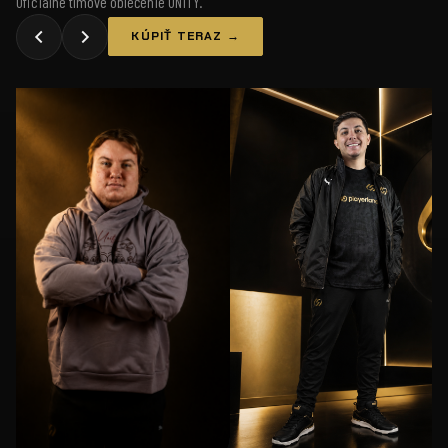
Oficiálne tímové oblečenie UNiTY.
KÚPIŤ TERAZ →