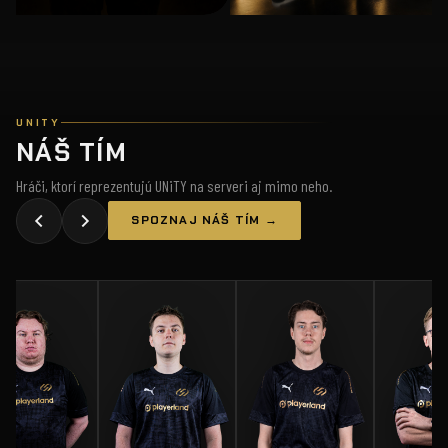
UNITY
NÁŠ TÍM
Hráči, ktorí reprezentujú UNiTY na serveri aj mimo neho.
SPOZNAJ NÁŠ TÍM →