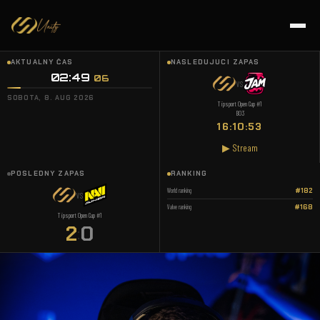
AKTUÁLNY ČAS
NASLEDUJÚCI ZÁPAS
02:49
:
06
VS
SOBOTA, 8. AUG 2026
Tipsport Open Cup #1
BO3
16:10:53
▶ Stream
POSLEDNÝ ZÁPAS
RANKING
World ranking
#182
VS
Valve ranking
#168
Tipsport Open Cup #1
2
0
: