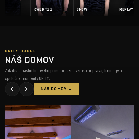
EY
KWERTZZ
SN0W
REPLAY
UNITY HOUSE
NÁŠ DOMOV
Zákulisie nášho tímového priestoru, kde vzniká príprava, tréningy a
spoločné momenty UNiTY.
NÁŠ DOMOV →