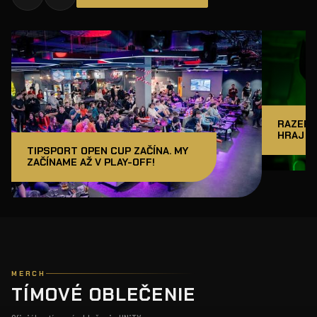
RAZER J
HRAJ A
TIPSPORT OPEN CUP ZAČÍNA. MY
ZAČÍNAME AŽ V PLAY-OFF!
MERCH
TÍMOVÉ OBLEČENIE