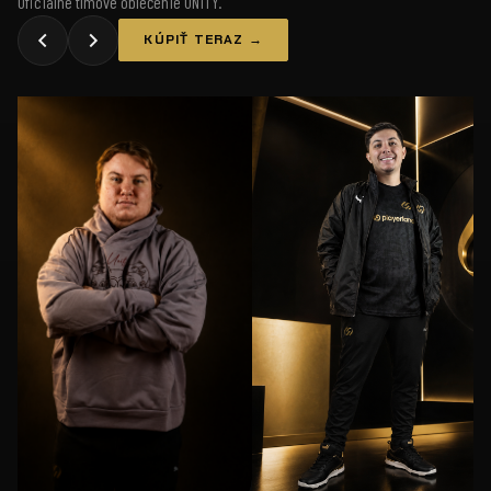
Oficiálne tímové oblečenie UNiTY.
KÚPIŤ TERAZ →