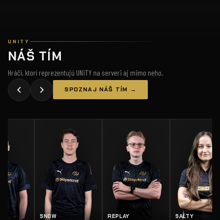
UNITY
NÁŠ TÍM
Hráči, ktorí reprezentujú UNiTY na serveri aj mimo neho.
SPOZNAJ NÁŠ TÍM →
Z
SN0W
REPLAY
SALTY