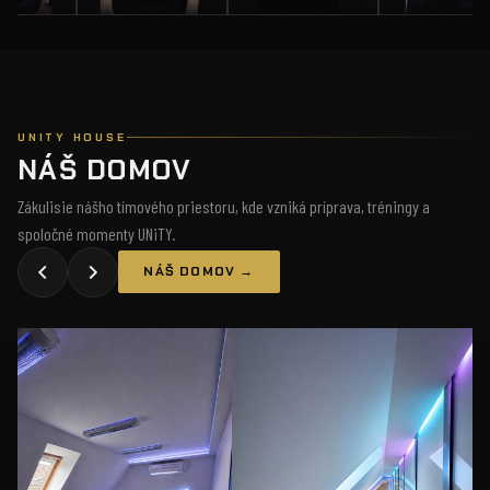
UNITY HOUSE
NÁŠ DOMOV
Zákulisie nášho tímového priestoru, kde vzniká príprava, tréningy a
spoločné momenty UNiTY.
NÁŠ DOMOV →