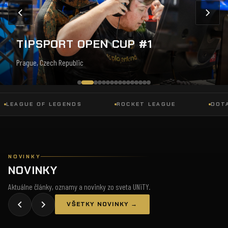
TIPSPORT OPEN CUP #1
Prague, Czech Republic
AGUE OF LEGENDS
ROCKET LEAGUE
DOTA 2
NOVINKY
NOVINKY
Aktuálne články, oznamy a novinky zo sveta UNiTY.
VŠETKY NOVINKY →