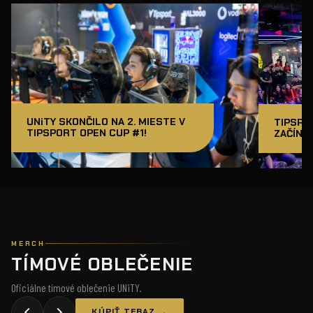
UNiTY SKONČILO NA 2. MIESTE V
TIPSPO
TIPSPORT OPEN CUP #1!
ZAČÍNAM
MERCH
TÍMOVÉ OBLEČENIE
Oficiálne tímové oblečenie UNiTY.
KÚPIŤ TERAZ →