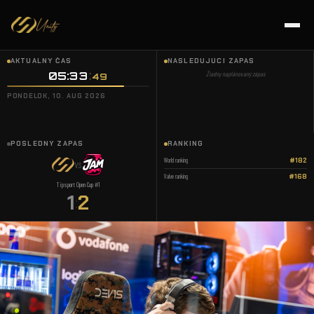
AKTUÁLNY ČAS
NASLEDUJÚCI ZÁPAS
05:33
Žiadny naplánovaný zápas
50
PONDELOK, 10. AUG 2026
POSLEDNÝ ZÁPAS
RANKING
World ranking
#182
VS
Valve ranking
#168
Tipsport Open Cup #1
1
2
: