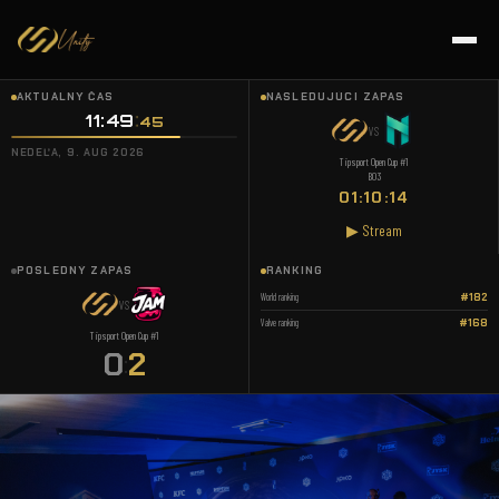
AKTUÁLNY ČAS
NASLEDUJÚCI ZÁPAS
11:49
45
VS
NEDEĽA, 9. AUG 2026
Tipsport Open Cup #1
BO3
01:10:14
▶ Stream
POSLEDNÝ ZÁPAS
RANKING
World ranking
#182
VS
Valve ranking
#168
Tipsport Open Cup #1
0
2
: