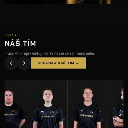
UNITY
NÁŠ TÍM
Hráči, ktorí reprezentujú UNiTY na serveri aj mimo neho.
SPOZNAJ NÁŠ TÍM →