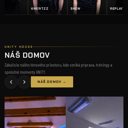
EY
KWERTZZ
SN0W
REPLAY
UNITY HOUSE
NÁŠ DOMOV
Zákulisie nášho tímového priestoru, kde vzniká príprava, tréningy a
spoločné momenty UNiTY.
NÁŠ DOMOV →