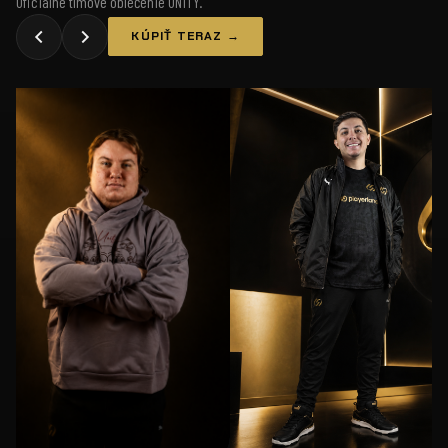
Oficiálne tímové oblečenie UNiTY.
KÚPIŤ TERAZ →