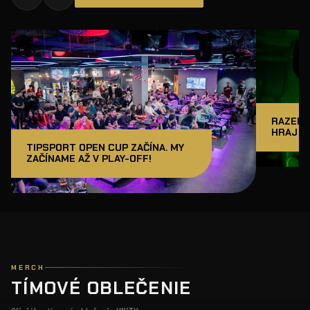
RAZER J
HRAJ A
TIPSPORT OPEN CUP ZAČÍNA. MY
ZAČÍNAME AŽ V PLAY-OFF!
MERCH
TÍMOVÉ OBLEČENIE