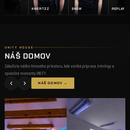
KWERTZZ
SN0W
REPLAY
SALTY
UNITY HOUSE
NÁŠ DOMOV
Zákulisie nášho tímového priestoru, kde vzniká príprava, tréningy a
spoločné momenty UNiTY.
NÁŠ DOMOV →