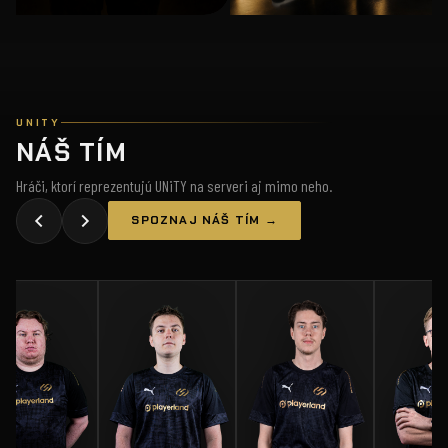
UNITY
NÁŠ TÍM
Hráči, ktorí reprezentujú UNiTY na serveri aj mimo neho.
SPOZNAJ NÁŠ TÍM →