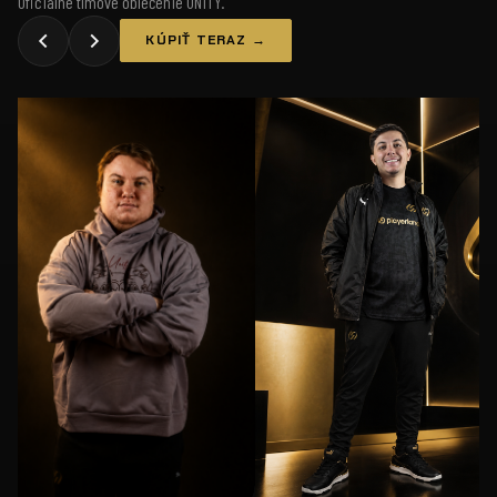
Oficiálne tímové oblečenie UNiTY.
KÚPIŤ TERAZ →