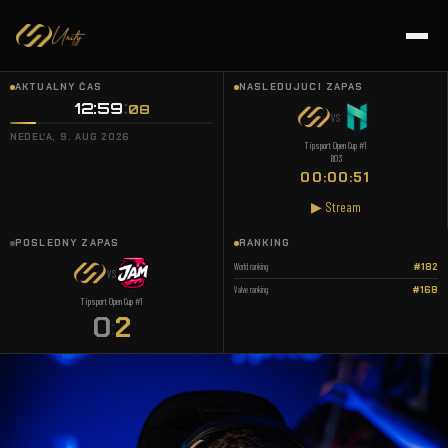
AKTUÁLNY ČAS
NASLEDUJÚCI ZÁPAS
12:59
09
VS
NEDEĽA, 9. AUG 2026
Tipsport Open Cup #1
BO3
00:00:50
▶ Stream
POSLEDNÝ ZÁPAS
RANKING
World ranking
#182
VS
Valve ranking
#168
Tipsport Open Cup #1
0
2
: