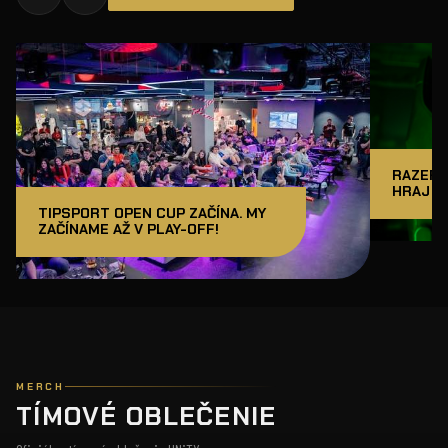
RAZER J
HRAJ A
TIPSPORT OPEN CUP ZAČÍNA. MY
ZAČÍNAME AŽ V PLAY-OFF!
MERCH
TÍMOVÉ OBLEČENIE