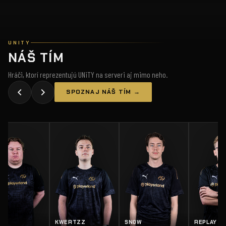
UNITY
NÁŠ TÍM
Hráči, ktorí reprezentujú UNiTY na serveri aj mimo neho.
SPOZNAJ NÁŠ TÍM →
EY
KWERTZZ
SN0W
REPLAY