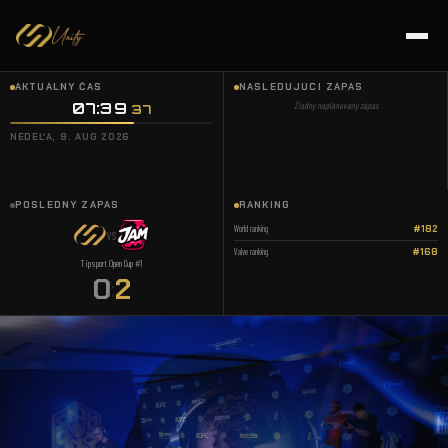
AKTUÁLNY ČAS
NASLEDUJÚCI ZÁPAS
07:39
Žiadny naplánovaný zápas
37
NEDEĽA, 9. AUG 2026
POSLEDNÝ ZÁPAS
RANKING
World ranking
#182
VS
Valve ranking
#168
Tipsport Open Cup #1
0
2
: