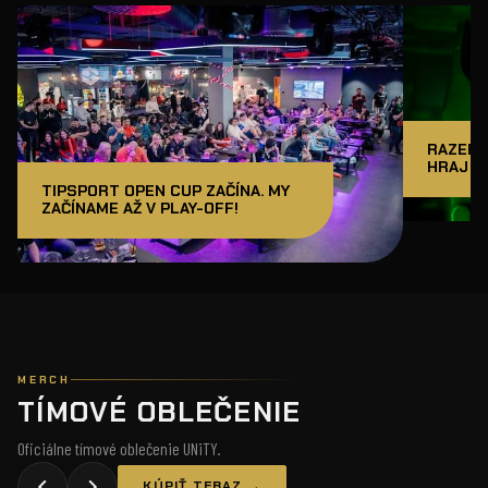
RAZER J
HRAJ A
TIPSPORT OPEN CUP ZAČÍNA. MY
ZAČÍNAME AŽ V PLAY-OFF!
MERCH
TÍMOVÉ OBLEČENIE
Oficiálne tímové oblečenie UNiTY.
KÚPIŤ TERAZ →